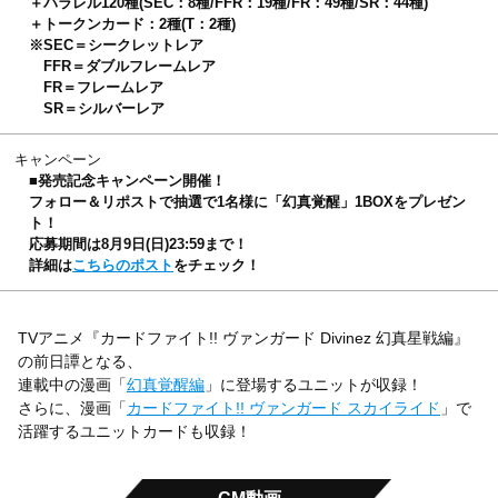
＋パラレル120種(SEC：8種/FFR：19種/FR：49種/SR：44種)
＋トークンカード：2種(T：2種)
※SEC＝シークレットレア
FFR＝ダブルフレームレア
FR＝フレームレア
SR＝シルバーレア
キャンペーン
■発売記念キャンペーン開催！
フォロー＆リポストで抽選で1名様に「幻真覚醒」1BOXをプレゼン
ト！
応募期間は8月9日(日)23:59まで！
詳細は
こちらのポスト
をチェック！
TVアニメ『カードファイト!! ヴァンガード Divinez 幻真星戦編』
の前日譚となる、
連載中の漫画「
幻真覚醒編
」に登場するユニットが収録！
さらに、漫画「
カードファイト!! ヴァンガード スカイライド
」で
活躍するユニットカードも収録！