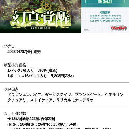
発売日
2026/08/07(金) 発売
希望小売価格
1パック7枚入り 363円(税込)
1ボックス16パック入り 5,808円(税込)
収録国家
ドラゴンエンパイア、ダークステイツ、ブラントゲート、ケテルサン
クチュアリ、ストイケイア、リリカルモナステリオ
カード種類数
全125種[新規123種/再録2種]
(RRR：20種/RR：26種/R：25種/C：54種)