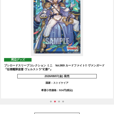
周辺グッズ
ブシロードスリーブコレクション ミニ Vol.869 カードファイト!! ヴァンガード
『征標艦隊提督 ヴェルストラ”幻影”』
2026/08/07(金) 発売
国家：ストイケイア
希望小売価格：924円(税込)