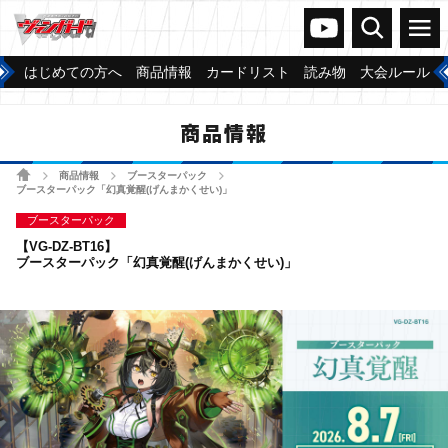
ヴァンガードch
検索
メニュー
はじめての方へ
商品情報
カードリスト
読み物
大会ルール
商品情報
ホーム
商品情報
ブースターパック
>
>
>
ブースターパック「幻真覚醒(げんまかくせい)」
ブースターパック
【VG-DZ-BT16】
ブースターパック「幻真覚醒(げんまかくせい)」