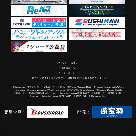
プライバシーポリシー
外部送信ポリシー
クッキーポリシー
「カードファイト!! ヴァンガード」著作物の利用に関するガイドライン
©Bushiroad ©ヴァンガードG2016／テレビ東京 ©Project Vanguard2018 ©Project Vanguard2019/Aichi
Television ©Project Vanguard if/Aichi Television ©VANGUARD overDress Character Design ©2021
CLAMP・ST ©VANGUARD will+Dress Character Design ©2021-2023 CLAMP・ST ©VANGUARD
Divinez Character Design ©2021-2026 CLAMP・ST © Cygames, Inc.