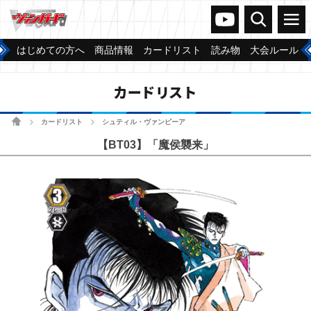
ヴァンガードch
検索
メニュー
はじめての方へ
商品情報
カードリスト
読み物
大会ルール
カードリスト
ホーム
カードリスト
シュティル・ヴァンピーア
>
>
【BT03】「魔侯襲来」