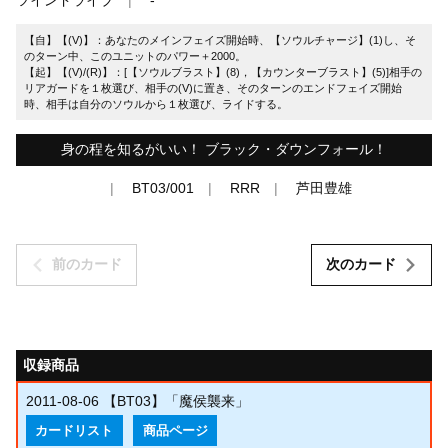
【自】【(V)】：あなたのメインフェイズ開始時、【ソウルチャージ】(1)し、そ
のターン中、このユニットのパワー＋2000。
【起】【(V)/(R)】：[【ソウルブラスト】(8)，【カウンターブラスト】(5)]相手の
リアガードを１枚選び、相手の(V)に置き、そのターンのエンドフェイズ開始
時、相手は自分のソウルから１枚選び、ライドする。
身の程を知るがいい！ ブラック・ダウンフォール！
BT03/001
RRR
芦田豊雄
前のカード
次のカード
収録商品
2011-08-06
【BT03】「魔侯襲来」
カードリスト
商品ページ