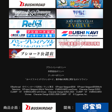
プライバシーポリシー
外部送信ポリシー
クッキーポリシー
「カードファイト!! ヴァンガード」著作物の利用に関するガイドライン
©Bushiroad ©ヴァンガードG2016／テレビ東京 ©Project Vanguard2018 ©Project Vanguard2019/Aichi
Television ©Project Vanguard if/Aichi Television ©VANGUARD overDress Character Design ©2021
CLAMP・ST ©VANGUARD will+Dress Character Design ©2021-2023 CLAMP・ST ©VANGUARD
Divinez Character Design ©2021-2026 CLAMP・ST © Cygames, Inc.