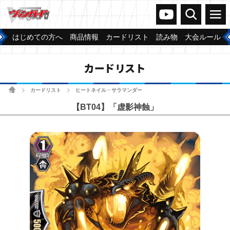
ヴァンガードch
検索
メニュー
はじめての方へ
商品情報
カードリスト
読み物
大会ルール
カードリスト
ホーム
カードリスト
ヒートネイル・サラマンダー
>
>
【BT04】「虚影神蝕」