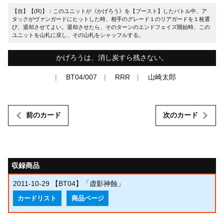
【自】【(R)】：このユニットが《かげろう》を【ブースト】したバトル中、ア
タックがヴァンガードにヒットした時、相手のグレード１のリアガードを１枚選
び、退却させてよい。退却させたら、そのターンのエンドフェイズ開始時、この
ユニットを山札に戻し、その山札をシャッフルする。
かげろうは、消し炭すら残さない。
BT04/007
RRR
山崎太郎
前のカード
次のカード
収録商品
2011-10-29
【BT04】「虚影神蝕」
カードリスト
商品ページ