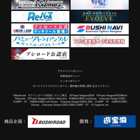
プライバシーポリシー
外部送信ポリシー
クッキーポリシー
「カードファイト!! ヴァンガード」著作物の利用に関するガイドライン
©Bushiroad ©ヴァンガードG2016／テレビ東京 ©Project Vanguard2018 ©Project Vanguard2019/Aichi
Television ©Project Vanguard if/Aichi Television ©VANGUARD overDress Character Design ©2021
CLAMP・ST ©VANGUARD will+Dress Character Design ©2021-2023 CLAMP・ST ©VANGUARD
Divinez Character Design ©2021-2026 CLAMP・ST © Cygames, Inc.