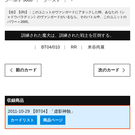
【自】【(R)】：このユニットがヴァンガードにアタックした時、あなたの《シ
ャドウパラディン》のヴァンガードがいるなら、そのバトル中、このユニットの
パワー＋2000。
訓練された魔犬は、訓練された戦士を圧倒する。
BT04/010
RR
米谷尚展
前のカード
次のカード
収録商品
2011-10-29
【BT04】「虚影神蝕」
カードリスト
商品ページ