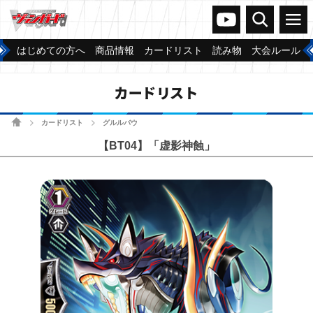
ヴァンガードch
検索
メニュー
はじめての方へ
商品情報
カードリスト
読み物
大会ルール
カードリスト
ホーム
カードリスト
グルルバウ
>
>
【BT04】「虚影神蝕」