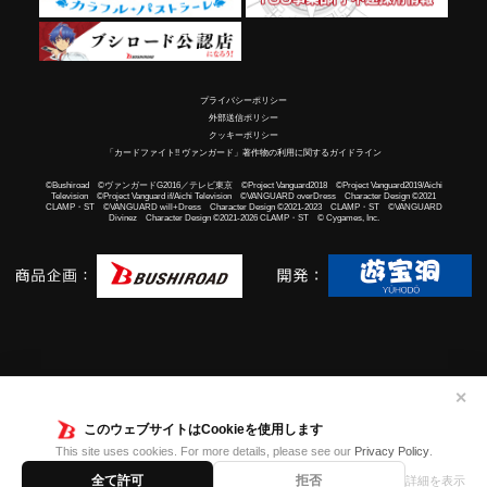
プライバシーポリシー
外部送信ポリシー
クッキーポリシー
「カードファイト!! ヴァンガード」著作物の利用に関するガイドライン
©Bushiroad ©ヴァンガードG2016／テレビ東京 ©Project Vanguard2018 ©Project Vanguard2019/Aichi
Television ©Project Vanguard if/Aichi Television ©VANGUARD overDress Character Design ©2021
CLAMP・ST ©VANGUARD will+Dress Character Design ©2021-2023 CLAMP・ST ©VANGUARD
Divinez Character Design ©2021-2026 CLAMP・ST © Cygames, Inc.
✕
このウェブサイトはCookieを使用します
This site uses cookies. For more details, please see our
Privacy Policy
.
全て許可
拒否
詳細を表示