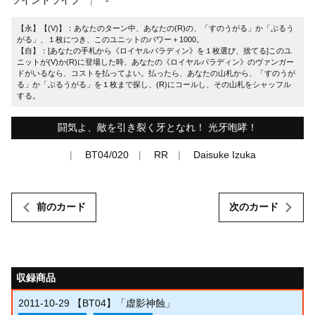
【永】【(V)】：あなたのターン中、あなたの(R)の、「すのうがる」か「ぶるう
がる」、１枚につき、このユニットのパワー＋1000。
【自】：[あなたの手札から《ロイヤルパラディン》を１枚選び、捨てる]このユ
ニットが(V)か(R)に登場した時、あなたの《ロイヤルパラディン》のヴァンガー
ドがいるなら、コストを払ってよい。払ったら、あなたの山札から、「すのうが
る」か「ぶるうがる」を１枚まで探し、(R)にコールし、その山札をシャッフル
する。
闘気よ、敵を引き裂く牙となれ！ 光牙咆哮！
BT04/020
RR
Daisuke Izuka
前のカード
次のカード
収録商品
2011-10-29
【BT04】「虚影神蝕」