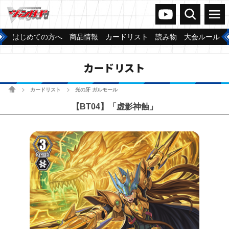
ヴァンガードch
検索
メニュー
はじめての方へ
商品情報
カードリスト
読み物
大会ルール
カードリスト
ホーム
カードリスト
光の牙 ガルモール
>
>
【BT04】「虚影神蝕」