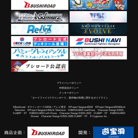
プライバシーポリシー
外部送信ポリシー
クッキーポリシー
「カードファイト!! ヴァンガード」著作物の利用に関するガイドライン
©Bushiroad ©ヴァンガードG2016／テレビ東京 ©Project Vanguard2018 ©Project Vanguard2019/Aichi
Television ©Project Vanguard if/Aichi Television ©VANGUARD overDress Character Design ©2021
CLAMP・ST ©VANGUARD will+Dress Character Design ©2021-2023 CLAMP・ST ©VANGUARD
Divinez Character Design ©2021-2026 CLAMP・ST © Cygames, Inc.