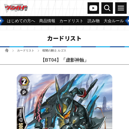
ヴァンガードch
検索
メニュー
はじめての方へ
商品情報
カードリスト
読み物
大会ルール
カードリスト
ホーム
カードリスト
暗闇の騎士 ルゴス
>
>
【BT04】「虚影神蝕」