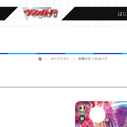
は
ホーム
カードリスト
双翅の王 ベルゼバブ
>
>