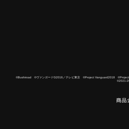
©Bushiroad ©ヴァンガードG2016／テレビ東京 ©Project Vanguard2018 ©Project Vanguard
©2021-2