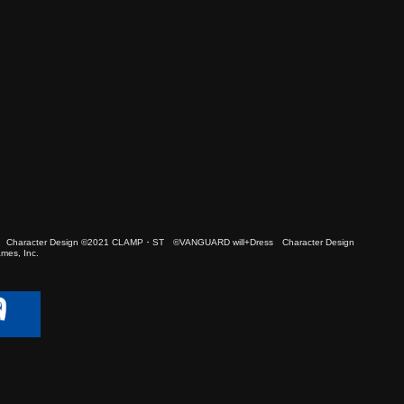
 Character Design ©2021 CLAMP・ST ©VANGUARD will+Dress Character Design
es, Inc.