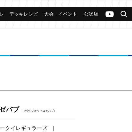
ル
デッキレシピ
大会・イベント
公認店
カード
大会
公認店舗
その他
ヴァンガードch
検索
ルゼバブ
（ソウシノオウ ベルゼバブ）
ークイレギュラーズ