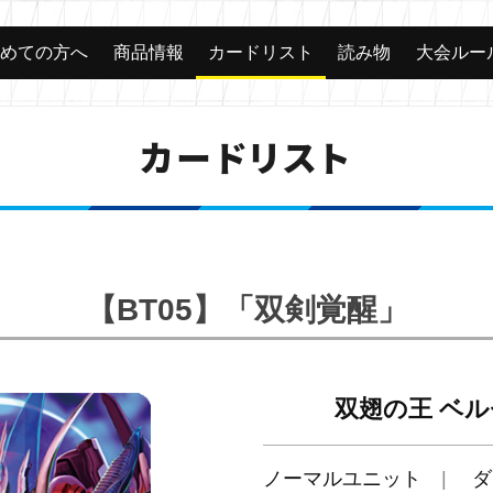
じめての方へ
商品情報
カードリスト
読み物
大会ルー
カードリスト
【BT05】「双剣覚醒」
双翅の王 ベ
ノーマルユニット
ダ