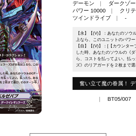
デーモン
ダークゾー
パワー 10000
クリテ
ツインドライブ
-
【永】【(V)】：あなたのソ
上なら、このユニットのパワー＋
【自】【(V)】：[【カウンター
した時、あなたのソウルの《ダ
ら、コストを払ってよい。払っ
ズ》のリアガードを２枚まで選
奮い立て魔の眷属！ 
BT05/007