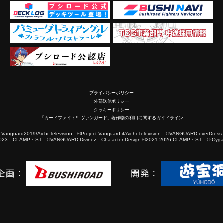
プライバシーポリシー
外部送信ポリシー
クッキーポリシー
「カードファイト!! ヴァンガード」著作物の利用に関するガイドライン
2019/Aichi Television ©Project Vanguard if/Aichi Television ©VANGUARD overDress
023 CLAMP・ST ©VANGUARD Divinez Character Design ©2021-2026 CLAMP・ST © Cygam