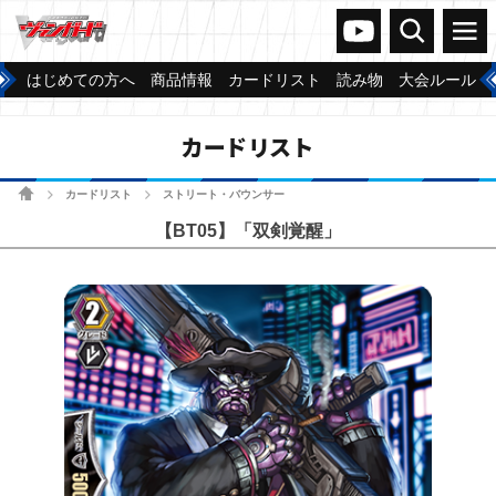
ヴァンガードch
検索
メニュー
はじめての方へ
商品情報
カードリスト
読み物
大会ルール
カードリスト
ホーム
カードリスト
ストリート・バウンサー
>
>
【BT05】「双剣覚醒」