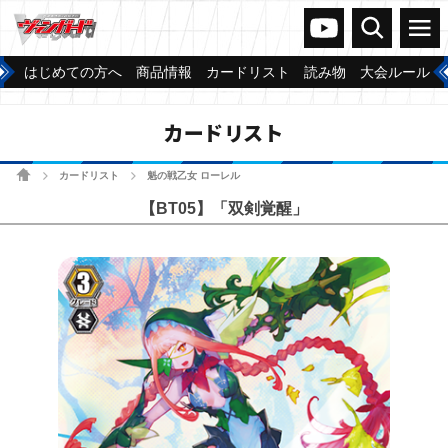
ヴァンガードch
検索
メニュー
はじめての方へ
商品情報
カードリスト
読み物
大会ルール
カードリスト
ホーム
カードリスト
魁の戦乙女 ローレル
>
>
【BT05】「双剣覚醒」