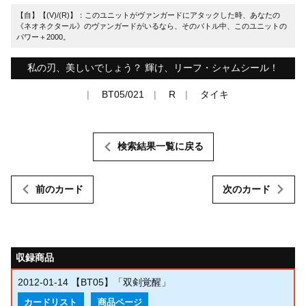
【自】【(V)/(R)】：このユニットがヴァンガードにアタックした時、あなたの
《ネオネクタール》のヴァンガードがいるなら、そのバトル中、このユニットの
パワー＋2000。
私の刃、美しいでしょう？ 輝け、リーフ・シャムシール！
BT05/021
R
タイキ
検索結果一覧に戻る
前のカード
次のカード
収録商品
2012-01-14
【BT05】「双剣覚醒」
カードリスト
商品ページ