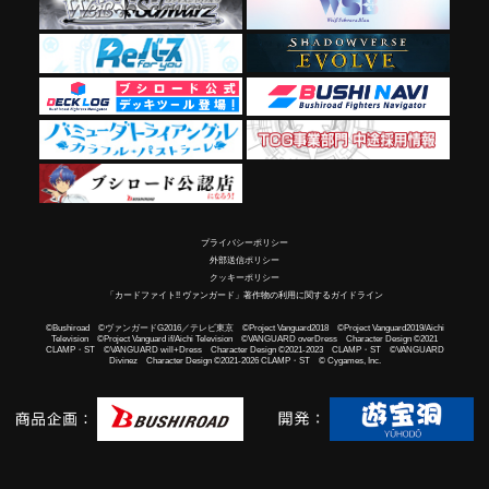
プライバシーポリシー
外部送信ポリシー
クッキーポリシー
「カードファイト!! ヴァンガード」著作物の利用に関するガイドライン
©Bushiroad ©ヴァンガードG2016／テレビ東京 ©Project Vanguard2018 ©Project Vanguard2019/Aichi
Television ©Project Vanguard if/Aichi Television ©VANGUARD overDress Character Design ©2021
CLAMP・ST ©VANGUARD will+Dress Character Design ©2021-2023 CLAMP・ST ©VANGUARD
Divinez Character Design ©2021-2026 CLAMP・ST © Cygames, Inc.