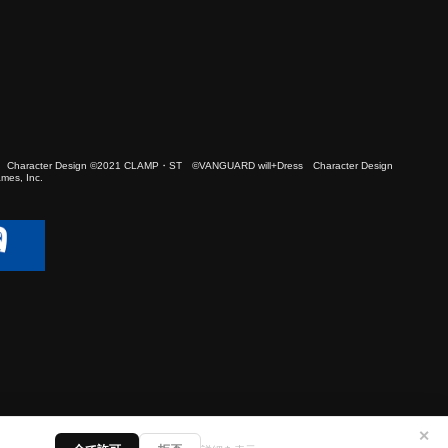
 Character Design ©2021 CLAMP・ST ©VANGUARD will+Dress Character Design
es, Inc.
✕