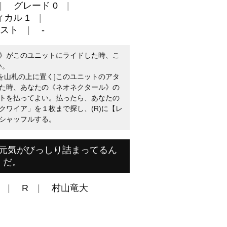
グレード 0
カル 1
スト
-
》がこのユニットにライドした時、こ
い。
トを山札の上に置く]このユニットのアタ
た時、あなたの《ネオネクタール》の
トを払ってよい。払ったら、あなたの
クワイア」を１枚まで探し、(R)に【レ
シャッフルする。
元気がびっしり詰まってるん
だ。
R
村山竜大