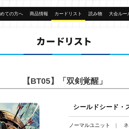
じめての方へ
商品情報
カードリスト
読み物
大会ルー
カードリスト
【BT05】「双剣覚醒」
シールドシード・
ノーマルユニット
ネ