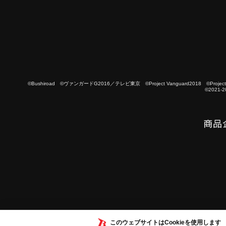
©Bushiroad ©ヴァンガードG2016／テレビ東京 ©Project Vanguard2018 ©Project Vanguard
©2021-2
このウェブサイトはCookieを使用します