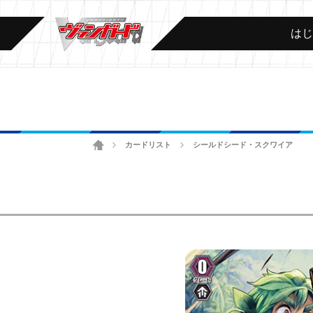
は
ホーム
カードリスト
シールドシード・スクワイア
>
>