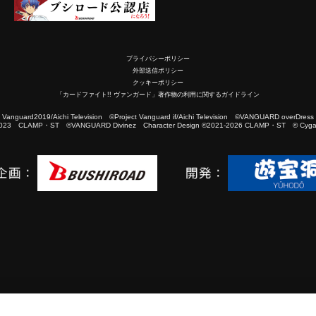
プライバシーポリシー
外部送信ポリシー
クッキーポリシー
「カードファイト!! ヴァンガード」著作物の利用に関するガイドライン
2019/Aichi Television ©Project Vanguard if/Aichi Television ©VANGUARD overDress
023 CLAMP・ST ©VANGUARD Divinez Character Design ©2021-2026 CLAMP・ST © Cygam