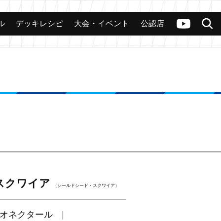
ル
デッキレシピ
大会・イベント
公認店
カード
大会
公認店舗
その他
ヴァンガードch
検索
スクワイア
（シールドシード・スクワイア）
オネクタール