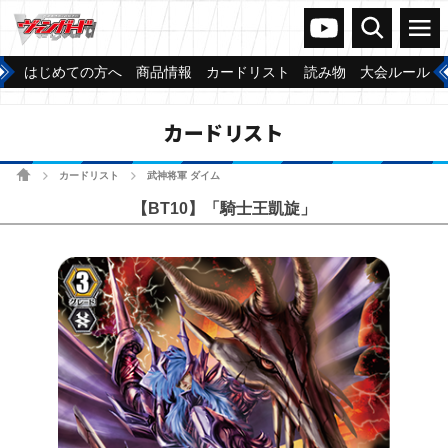
ヴァンガードch
検索
メニュー
はじめての方へ
商品情報
カードリスト
読み物
大会ルール
カードリスト
ホーム
カードリスト
武神将軍 ダイム
>
>
【BT10】「騎士王凱旋」