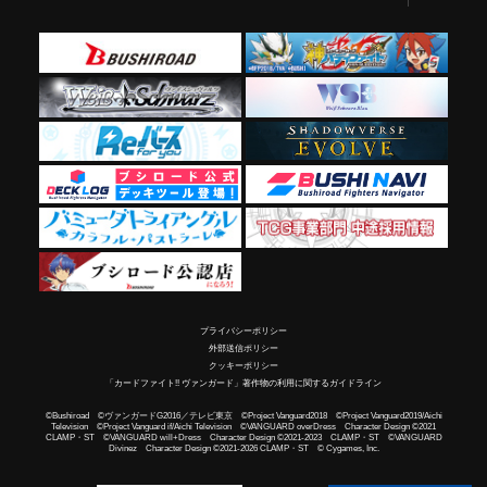
プライバシーポリシー
外部送信ポリシー
クッキーポリシー
「カードファイト!! ヴァンガード」著作物の利用に関するガイドライン
©Bushiroad ©ヴァンガードG2016／テレビ東京 ©Project Vanguard2018 ©Project Vanguard2019/Aichi
Television ©Project Vanguard if/Aichi Television ©VANGUARD overDress Character Design ©2021
CLAMP・ST ©VANGUARD will+Dress Character Design ©2021-2023 CLAMP・ST ©VANGUARD
Divinez Character Design ©2021-2026 CLAMP・ST © Cygames, Inc.