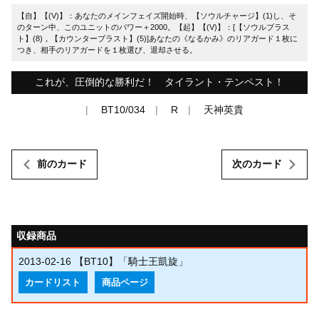
【自】【(V)】：あなたのメインフェイズ開始時、【ソウルチャージ】(1)し、そ
のターン中、このユニットのパワー＋2000。【起】【(V)】：[【ソウルブラス
ト】(8)，【カウンターブラスト】(5)]あなたの《なるかみ》のリアガード１枚に
つき、相手のリアガードを１枚選び、退却させる。
これが、圧倒的な勝利だ！ タイラント・テンペスト！
BT10/034
R
天神英貴
前のカード
次のカード
収録商品
2013-02-16
【BT10】「騎士王凱旋」
カードリスト
商品ページ