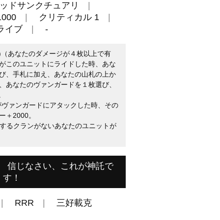
ッドサンクチュアリ
000
クリティカル 1
ライブ
-
4)（あなたのダメージが４枚以上で有
がこのユニットにライドした時、あな
び、手札に加え、あなたの山札の上か
、あなたのヴァンガードを１枚選び、
。
トがヴァンガードにアタックした時、その
＋2000。
（共通するクランがないあなたのユニットが
 信じなさい、これが神託で
す！
RRR
三好載克