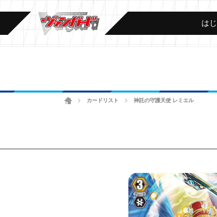
は
ホーム
カードリスト
神託の守護天使 レミエル
>
>