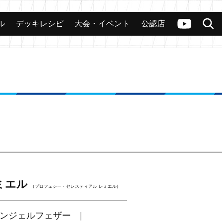
ル
デッキレシピ
大会・イベント
公認店
カード
大会
公認店舗
その他
ヴァンガードch
検索
ミエル
（プロフェシー・セレスティアル レミエル）
ンジェルフェザー