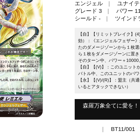
エンジェル
ユナイテ
グレード 3
パワー 11
シールド -
ツインド
【自】【リミットブレイク】(
効）：《エンジェルフェザー》
たのダメージゾーンから１枚選
ら１枚をダメージゾーンに置き
そのターン中、パワー＋10000
【自】【(V)】：このユニッ
バトル中、このユニットのパワー
【永】【(V)/(R)】：盟主
いるとアタックできない）
森羅万象全てに愛を！
BT11/001