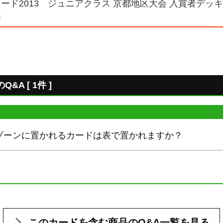
ード2013 ジュニアクラス 京都地区大会 入賞者デッキレ
勝
A [ 1件 ]
ゾーンに置かれるカードは表で置かれますか？
。
このカードを含む
商品のQ&A一覧を見る