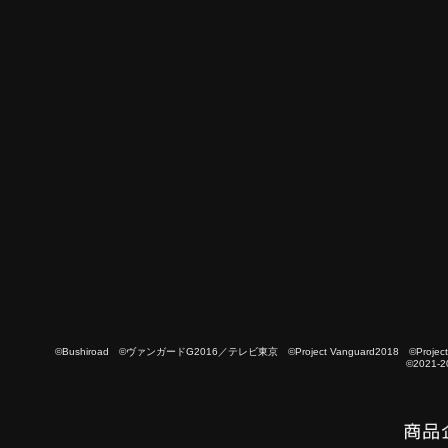
©Bushiroad ©ヴァンガードG2016／テレビ東京 ©Project Vanguard2018 ©Project Vanguard
©2021-2