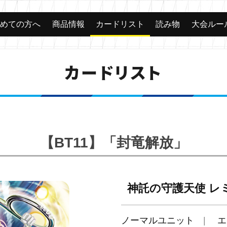
じめての方へ
商品情報
カードリスト
読み物
大会ルー
カードリスト
【BT11】「封竜解放」
神託の守護天使 レ
ノーマルユニット
エ