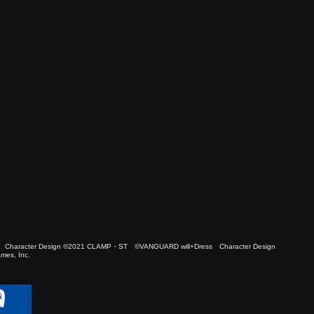
 Character Design ©2021 CLAMP・ST ©VANGUARD will+Dress Character Design
es, Inc.