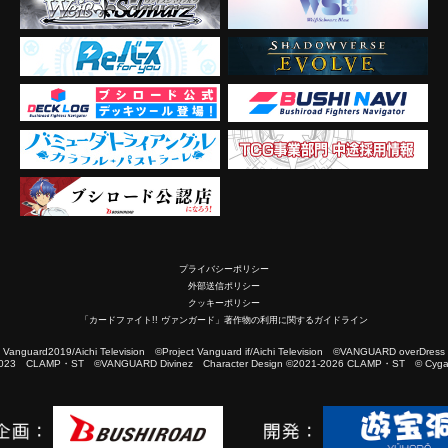
プライバシーポリシー
外部送信ポリシー
クッキーポリシー
「カードファイト!! ヴァンガード」著作物の利用に関するガイドライン
2019/Aichi Television ©Project Vanguard if/Aichi Television ©VANGUARD overDress
023 CLAMP・ST ©VANGUARD Divinez Character Design ©2021-2026 CLAMP・ST © Cygam