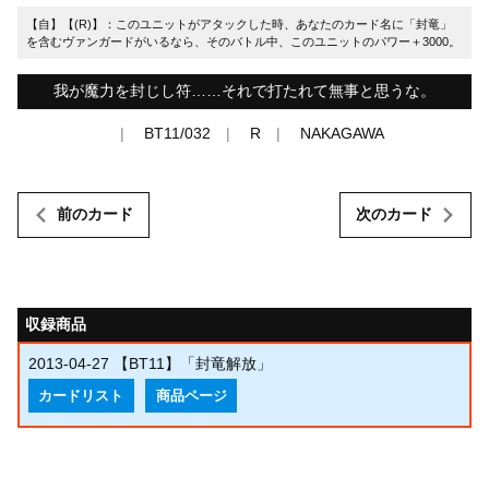
【自】【(R)】：このユニットがアタックした時、あなたのカード名に「封竜」
を含むヴァンガードがいるなら、そのバトル中、このユニットのパワー＋3000。
我が魔力を封じし符……それで打たれて無事と思うな。
BT11/032
R
NAKAGAWA
前のカード
次のカード
収録商品
2013-04-27
【BT11】「封竜解放」
カードリスト
商品ページ