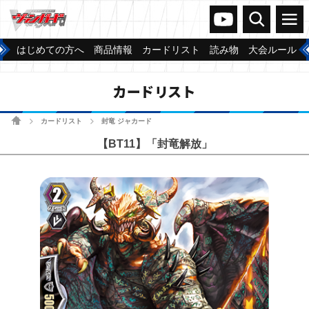
ヴァンガードch
検索
メニュー
はじめての方へ
商品情報
カードリスト
読み物
大会ルール
カードリスト
ホーム
カードリスト
封竜 ジャカード
>
>
【BT11】「封竜解放」