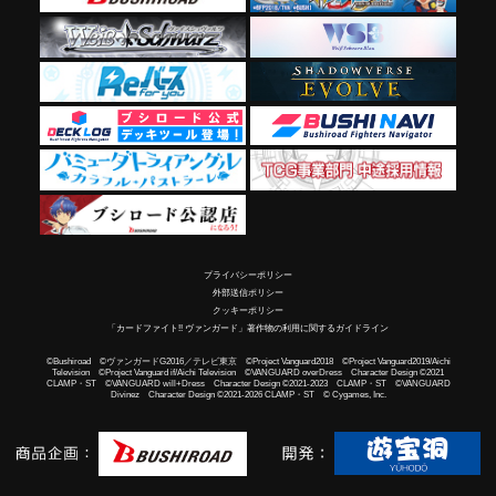
プライバシーポリシー
外部送信ポリシー
クッキーポリシー
「カードファイト!! ヴァンガード」著作物の利用に関するガイドライン
©Bushiroad ©ヴァンガードG2016／テレビ東京 ©Project Vanguard2018 ©Project Vanguard2019/Aichi
Television ©Project Vanguard if/Aichi Television ©VANGUARD overDress Character Design ©2021
CLAMP・ST ©VANGUARD will+Dress Character Design ©2021-2023 CLAMP・ST ©VANGUARD
Divinez Character Design ©2021-2026 CLAMP・ST © Cygames, Inc.