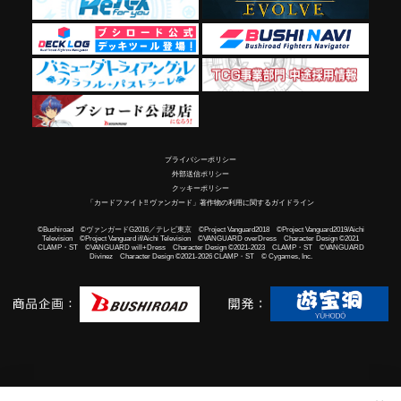
プライバシーポリシー
外部送信ポリシー
クッキーポリシー
「カードファイト!! ヴァンガード」著作物の利用に関するガイドライン
©Bushiroad ©ヴァンガードG2016／テレビ東京 ©Project Vanguard2018 ©Project Vanguard2019/Aichi
Television ©Project Vanguard if/Aichi Television ©VANGUARD overDress Character Design ©2021
CLAMP・ST ©VANGUARD will+Dress Character Design ©2021-2023 CLAMP・ST ©VANGUARD
Divinez Character Design ©2021-2026 CLAMP・ST © Cygames, Inc.