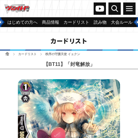
ヴァンガードch
検索
メニュー
はじめての方へ
商品情報
カードリスト
読み物
大会ルール
カードリスト
ホーム
カードリスト
秩序の守護天使 イェクン
>
>
【BT11】「封竜解放」