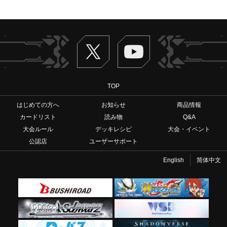
Twitter
ヴァンガードch
TOP
はじめての方へ
お知らせ
商品情報
カードリスト
読み物
Q&A
大会ルール
デッキレシピ
大会・イベント
公認店
ユーザーサポート
English
简体中文