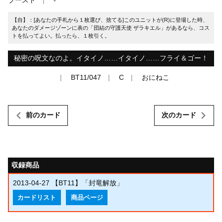
【自】：[あなたの手札から１枚選び、捨てる]このユニットが(R)に登場した時、
あなたのダメージゾーンに表の「団結の守護天使 ザラキエル」があるなら、コス
トを払ってよい。払ったら、１枚引く。
秘密の呪文なのよ。イタイノ……イタイノ……フライ＆ゴー！
BT11/047
C
おにねこ
前のカード
次のカード
収録商品
2013-04-27
【BT11】「封竜解放」
カードリスト
商品ページ