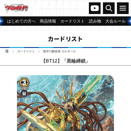
ヴァンガードch
検索
メニュー
はじめての方へ
商品情報
カードリスト
読み物
大会ルール
カードリスト
ホーム
カードリスト
狼牙の解放者 ガルモール
>
>
【BT12】「黒輪縛鎖」