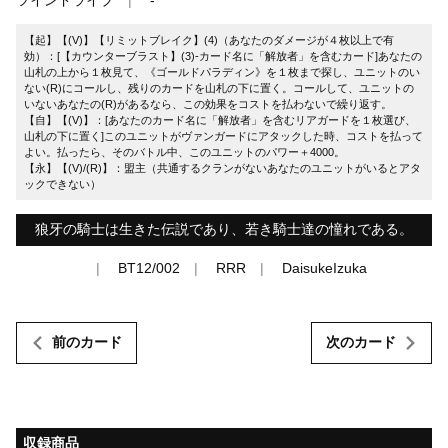
【起】【(V)】【リミットブレイク】(4)（あなたのダメージが４枚以上で有
効）：[【カウンターブラスト】(3)-カード名に「解放者」を含むカード]あなたの
山札の上から１枚見て、《ゴールドパラディン》を１枚まで探し、ユニットのい
ない(R)にコールし、残りのカードを山札の下に置く。コールして、ユニットの
いないあなたの(R)があるなら、この効果をコストを払わないで繰り返す。
【自】【(V)】：[あなたのカード名に「解放者」を含むリアガードを１枚選び、
山札の下に置く]このユニットがヴァンガードにアタックした時、コストを払って
よい。払ったら、そのバトル中、このユニットのパワー＋4000。
【永】【(V)/(R)】：盟主（共通するクランがないあなたのユニットがいるとアタ
ックできない）
狼牙の騎士は生きた伝説であり、若き騎士達の憧れである。
BT12/002
RRR
DaisukeIzuka
前のカード
次のカード
収録商品