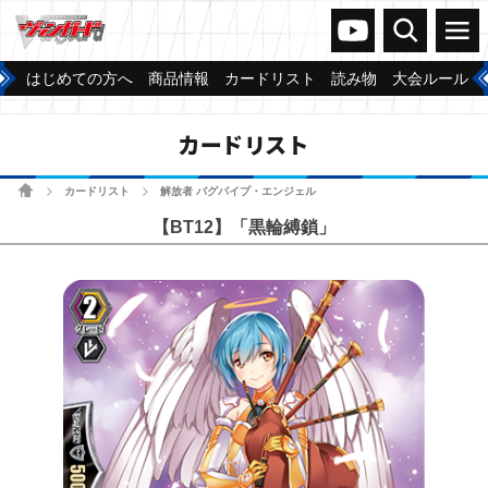
ヴァンガードch
検索
メニュー
はじめての方へ
商品情報
カードリスト
読み物
大会ルール
カードリスト
ホーム
カードリスト
解放者 バグパイプ・エンジェル
>
>
【BT12】「黒輪縛鎖」