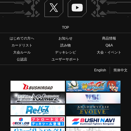
Twitter
ヴァンガードch
TOP
はじめての方へ
お知らせ
商品情報
カードリスト
読み物
Q&A
大会ルール
デッキレシピ
大会・イベント
公認店
ユーザーサポート
English
简体中文