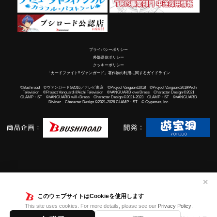
プライバシーポリシー
外部送信ポリシー
クッキーポリシー
「カードファイト!! ヴァンガード」著作物の利用に関するガイドライン
©Bushiroad ©ヴァンガードG2016／テレビ東京 ©Project Vanguard2018 ©Project Vanguard2019/Aichi
Television ©Project Vanguard if/Aichi Television ©VANGUARD overDress Character Design ©2021
CLAMP・ST ©VANGUARD will+Dress Character Design ©2021-2023 CLAMP・ST ©VANGUARD
Divinez Character Design ©2021-2026 CLAMP・ST © Cygames, Inc.
✕
このウェブサイトはCookieを使用します
This site uses cookies. For more details, please see our
Privacy Policy
.