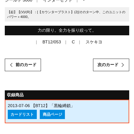
【起】【(V)/(R)】：[【カウンターブラスト】(2)]そのターン中、このユニットの
パワー＋4000。
力の限り。全力を振り絞って。
BT12/053
C
スケキヨ
前のカード
次のカード
収録商品
2013-07-06
【BT12】「黒輪縛鎖」
カードリスト
商品ページ