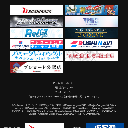
プライバシーポリシー
外部送信ポリシー
クッキーポリシー
「カードファイト!! ヴァンガード」著作物の利用に関するガイドライン
©Bushiroad ©ヴァンガードG2016／テレビ東京 ©Project Vanguard2018 ©Project Vanguard2019/Aichi
Television ©Project Vanguard if/Aichi Television ©VANGUARD overDress Character Design ©2021
CLAMP・ST ©VANGUARD will+Dress Character Design ©2021-2023 CLAMP・ST ©VANGUARD
Divinez Character Design ©2021-2026 CLAMP・ST © Cygames, Inc.