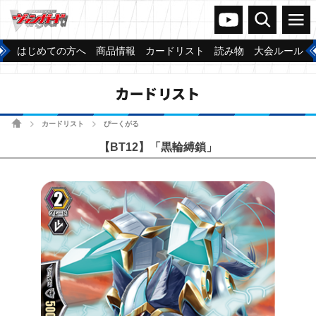
ヴァンガードch
検索
メニュー
はじめての方へ
商品情報
カードリスト
読み物
大会ルール
カードリスト
ホーム
カードリスト
ぴーくがる
>
>
【BT12】「黒輪縛鎖」