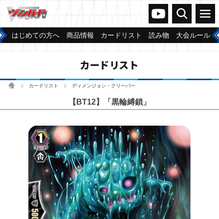
ヴァンガードch
検索
メニュー
はじめての方へ
商品情報
カードリスト
読み物
大会ルール
カードリスト
ホーム
カードリスト
ディメンジョン・クリーパー
>
>
【BT12】「黒輪縛鎖」