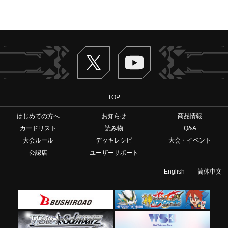
Twitter
ヴァンガードch
TOP
はじめての方へ
お知らせ
商品情報
カードリスト
読み物
Q&A
大会ルール
デッキレシピ
大会・イベント
公認店
ユーザーサポート
English
简体中文