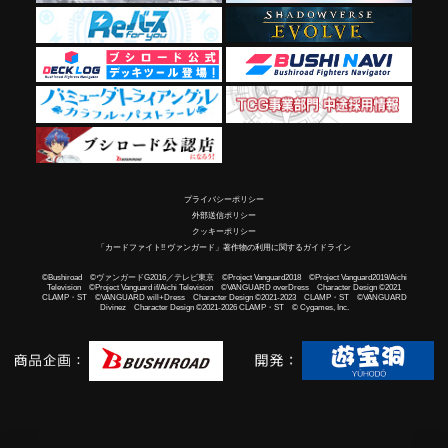
プライバシーポリシー
外部送信ポリシー
クッキーポリシー
「カードファイト!! ヴァンガード」著作物の利用に関するガイドライン
©Bushiroad ©ヴァンガードG2016／テレビ東京 ©Project Vanguard2018 ©Project Vanguard2019/Aichi
Television ©Project Vanguard if/Aichi Television ©VANGUARD overDress Character Design ©2021
CLAMP・ST ©VANGUARD will+Dress Character Design ©2021-2023 CLAMP・ST ©VANGUARD
Divinez Character Design ©2021-2026 CLAMP・ST © Cygames, Inc.