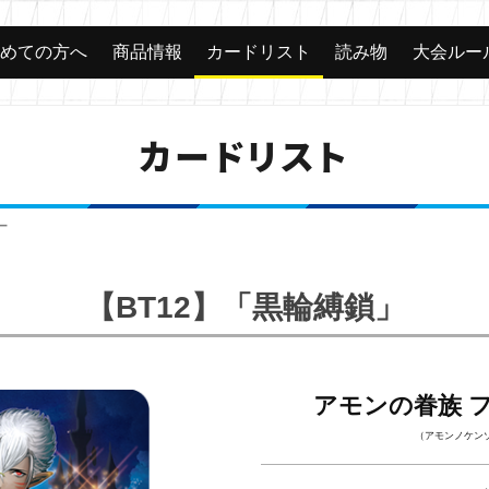
じめての方へ
商品情報
カードリスト
読み物
大会ルー
カードリスト
ー
【BT12】「黒輪縛鎖」
アモンの眷族 
（アモンノケン