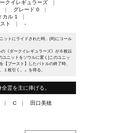
ークイレギュラーズ
グレード 0
カル 1
スト
-
ニットにライドされた時、(R)にコール
ウルの《ダークイレギュラーズ》が６枚以
このユニットをソウルに置く]このユニッ
を【ブースト】したバトルの終了時、
、１枚引く。』を得る。
身全霊を主に捧げる。
C
田口美穂