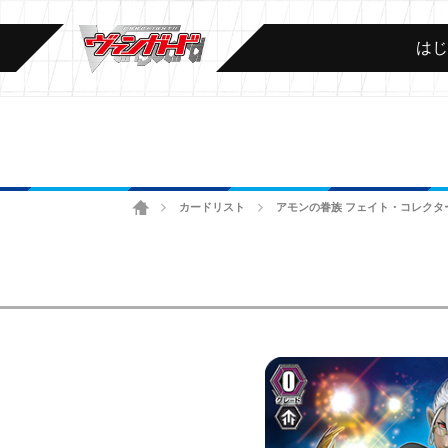
は
ホーム
カードリスト
アモンの眷族 フェイト・コレクタ
>
>