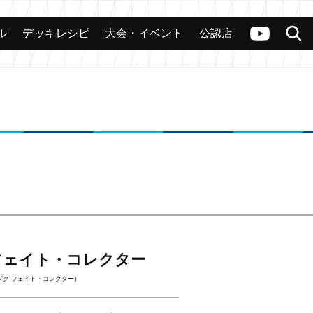
ル
デッキレシピ
大会・イベント
公認店
カード
大会
公認店舗
その他
ヴァンガードch
検索
フェイト・コレクター
ゾク フェイト・コレクター）