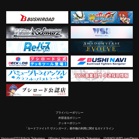
プライバシーポリシー
外部送信ポリシー
クッキーポリシー
「カードファイト!! ヴァンガード」著作物の利用に関するガイドライン
2019/Aichi Television ©Project Vanguard if/Aichi Television ©VANGUARD overDress