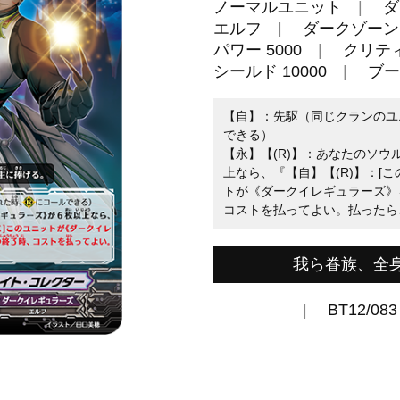
ノーマルユニット
ダ
エルフ
ダークゾーン
パワー 5000
クリティ
シールド 10000
ブー
【自】：先駆（同じクランのユ
できる）
【永】【(R)】：あなたのソ
上なら、『【自】【(R)】：[
トが《ダークイレギュラーズ》
コストを払ってよい。払ったら
我ら眷族、全
BT12/083