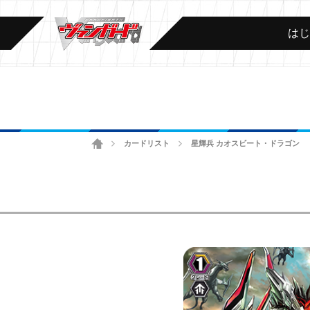
は
ホーム
カードリスト
星輝兵 カオスビート・ドラゴン
>
>