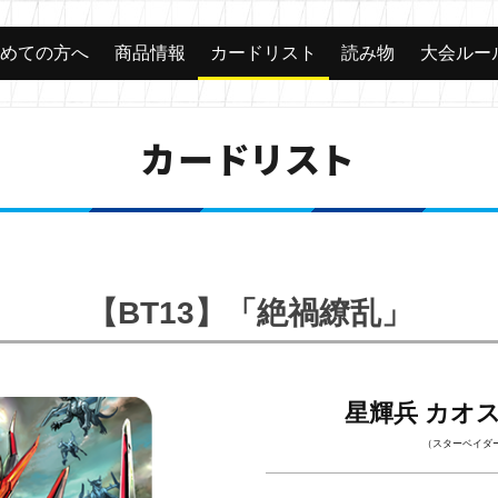
じめての方へ
商品情報
カードリスト
読み物
大会ルー
カードリスト
【BT13】「絶禍繚乱」
星輝兵 カオ
（スターベイダ