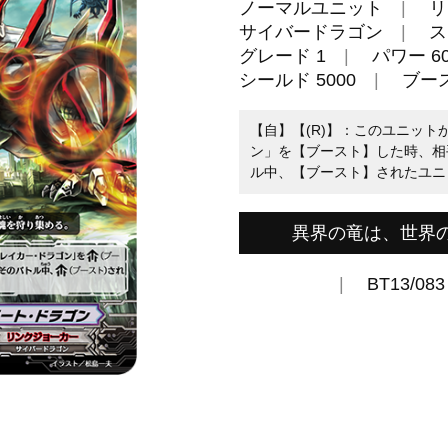
ノーマルユニット
リ
サイバードラゴン
ス
グレード 1
パワー 60
シールド 5000
ブー
【自】【(R)】：このユニット
ン」を【ブースト】した時、相
ル中、【ブースト】されたユニッ
異界の竜は、世界
BT13/083