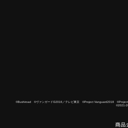
©Bushiroad ©ヴァンガードG2016／テレビ東京 ©Project Vanguard2018 ©Project Vanguard
©2021-2