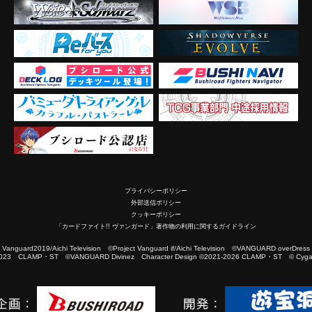
プライバシーポリシー
外部送信ポリシー
クッキーポリシー
「カードファイト!! ヴァンガード」著作物の利用に関するガイドライン
2019/Aichi Television ©Project Vanguard if/Aichi Television ©VANGUARD overDress
023 CLAMP・ST ©VANGUARD Divinez Character Design ©2021-2026 CLAMP・ST © Cygam