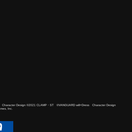
 Character Design ©2021 CLAMP・ST ©VANGUARD will+Dress Character Design
es, Inc.