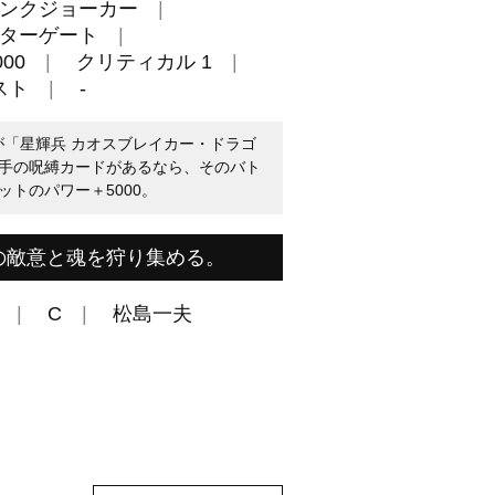
ンクジョーカー
ターゲート
00
クリティカル 1
スト
-
が「星輝兵 カオスブレイカー・ドラゴ
手の呪縛カードがあるなら、そのバト
トのパワー＋5000。
の敵意と魂を狩り集める。
C
松島一夫