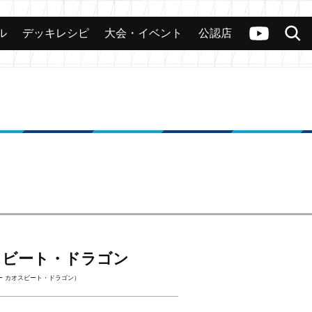
ル
デッキレシピ
大会・イベント
公認店
カード
大会
公認店舗
その他
ヴァンガードch
検索
スビート・ドラゴン
ー カオスビート・ドラゴン）