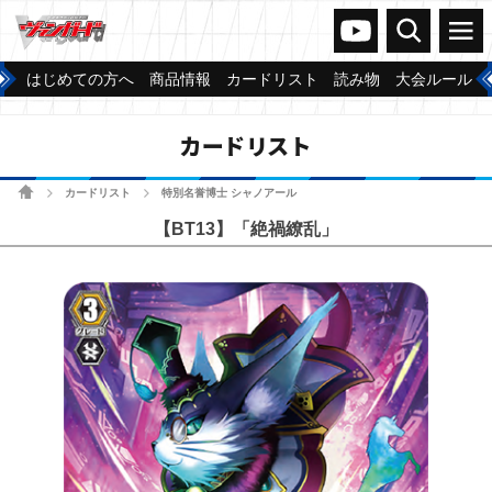
ヴァンガードch
検索
メニュー
はじめての方へ
商品情報
カードリスト
読み物
大会ルール
カードリスト
ホーム
カードリスト
特別名誉博士 シャノアール
>
>
【BT13】「絶禍繚乱」