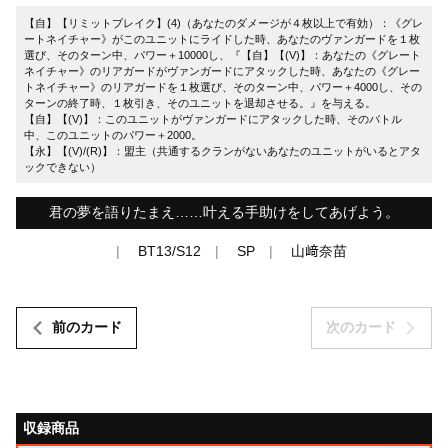
【自】【リミットブレイク】(4)（あなたのダメージが４枚以上で有効）：《グレ
ートネイチャー》がこのユニットにライドした時、あなたのヴァンガードを１枚
選び、そのターン中、パワー＋10000し、『【自】【(V)】：あなたの《グレート
ネイチャー》のリアガードがヴァンガードにアタックした時、あなたの《グレー
トネイチャー》のリアガードを１枚選び、そのターン中、パワー＋4000し、その
ターンの終了時、１枚引き、そのユニットを退却させる。』を与える。
【自】【(V)】：このユニットがヴァンガードにアタックした時、そのバトル
中、このユニットのパワー＋2000。
【永】【(V)/(R)】：盟主（共通するクランがないあなたのユニットがいるとアタ
ックできない）
君の夢を語りたまえ……叶える手助けをしてあげよう。
BT13/S12
SP
山﨑奈苗
前のカード
次のカード
収録商品