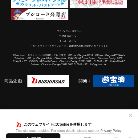
プライバシーポリシー
外部送信ポリシー
クッキーポリシー
「カードファイト!! ヴァンガード」著作物の利用に関するガイドライン
©Bushiroad ©ヴァンガードG2016／テレビ東京 ©Project Vanguard2018 ©Project Vanguard2019/Aichi
Television ©Project Vanguard if/Aichi Television ©VANGUARD overDress Character Design ©2021
CLAMP・ST ©VANGUARD will+Dress Character Design ©2021-2023 CLAMP・ST ©VANGUARD
Divinez Character Design ©2021-2026 CLAMP・ST © Cygames, Inc.
✕
このウェブサイトはCookieを使用します
This site uses cookies. For more details, please see our
Privacy Policy
.