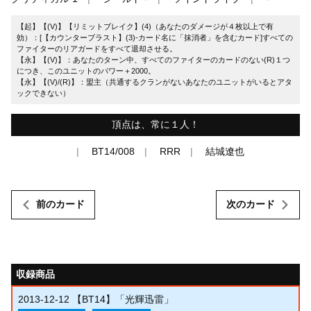
【起】【(V)】【リミットブレイク】(4)（あなたのダメージが４枚以上で有
効）：[【カウンターブラスト】(3)-カード名に「抹消者」を含むカード]すべての
ファイターのリアガードをすべて退却させる。
【永】【(V)】：あなたのターン中、すべてのファイターのカードのない(R)１つ
につき、このユニットのパワー＋2000。
【永】【(V)/(R)】：盟主（共通するクランがないあなたのユニットがいるとアタ
ックできない）
頂点は、常に１人！
BT14/008
RRR
結城遼也
前のカード
次のカード
収録商品
2013-12-12
【BT14】「光輝迅雷」