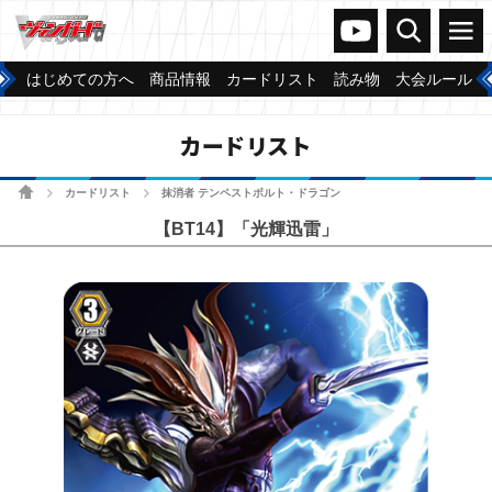
ヴァンガードch
検索
メニュー
はじめての方へ
商品情報
カードリスト
読み物
大会ルール
カードリスト
ホーム
カードリスト
抹消者 テンペストボルト・ドラゴン
>
>
【BT14】「光輝迅雷」