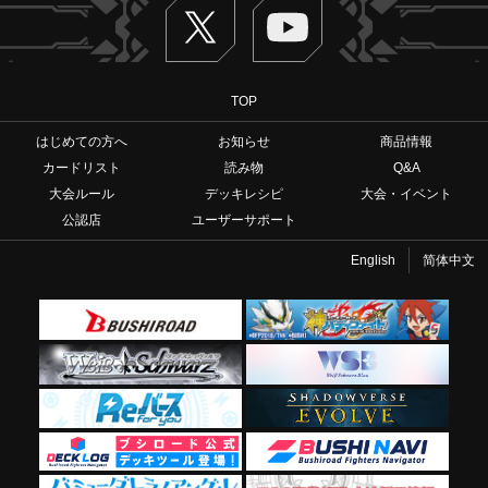
Twitter
ヴァンガードch
TOP
はじめての方へ
お知らせ
商品情報
カードリスト
読み物
Q&A
大会ルール
デッキレシピ
大会・イベント
公認店
ユーザーサポート
English
简体中文