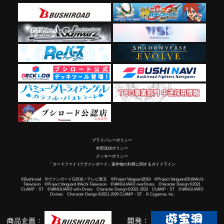
プライバシーポリシー
外部送信ポリシー
クッキーポリシー
「カードファイト!! ヴァンガード」著作物の利用に関するガイドライン
©Bushiroad ©ヴァンガードG2016／テレビ東京 ©Project Vanguard2018 ©Project Vanguard2019/Aichi
Television ©Project Vanguard if/Aichi Television ©VANGUARD overDress Character Design ©2021
CLAMP・ST ©VANGUARD will+Dress Character Design ©2021-2023 CLAMP・ST ©VANGUARD
Divinez Character Design ©2021-2026 CLAMP・ST © Cygames, Inc.