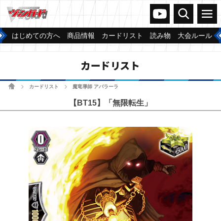
ヴァンガードch
検索
メニュー
はじめての方へ
商品情報
カードリスト
読み物
大会ルール
カードリスト
ホーム
カードリスト
魔竜導師 アパラーラ
>
>
【BT15】「無限転生」