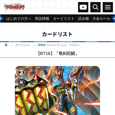
ヴァンガードch
検索
メニュー
はじめての方へ
商品情報
カードリスト
読み物
大会ルール
カードリスト
ホーム
カードリスト
喧嘩屋 ワイルドラッシュ・ドラゴン
>
>
【BT16】「竜剣双闘」