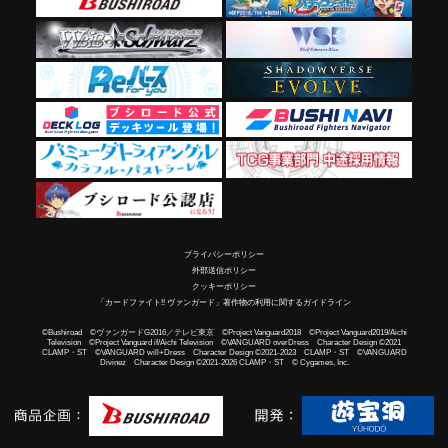
プライバシーポリシー
外部送信ポリシー
クッキーポリシー
「カードファイト!! ヴァンガード」著作物の利用に関するガイドライン
©Bushiroad ©ヴァンガードG2016／テレビ東京 ©Project Vanguard2018 ©Project Vanguard2019/Aichi
Television ©Project Vanguard if/Aichi Television ©VANGUARD overDress Character Design ©2021
CLAMP・ST ©VANGUARD will+Dress Character Design ©2021-2023 CLAMP・ST ©VANGUARD
Divinez Character Design ©2021-2026 CLAMP・ST © Cygames, Inc.