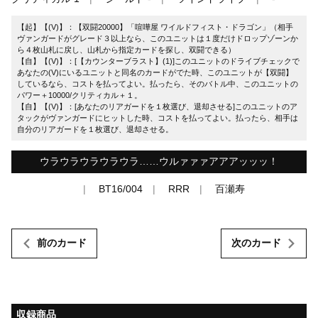
【起】【(V)】：【双闘20000】「喧嘩屋 ワイルドフィスト・ドラゴン」（相手
ヴァンガードがグレード３以上なら、このユニットは１度だけドロップゾーンか
ら４枚山札に戻し、山札から指定カードを探し、双闘できる）
【自】【(V)】：[【カウンターブラスト】(1)]このユニットのドライブチェックで
あなたの(V)にいるユニットと同名のカードがでた時、このユニットが【双闘】
しているなら、コストを払ってよい。払ったら、そのバトル中、このユニットの
パワー＋10000/クリティカル＋１。
【自】【(V)】：[あなたのリアガードを１枚選び、退却させる]このユニットのア
タックがヴァンガードにヒットした時、コストを払ってよい。払ったら、相手は
自分のリアガードを１枚選び、退却させる。
ウラウラウラウラウラ……ウルァァァアアアッッッ！
BT16/004
RRR
百瀬寿
前のカード
次のカード
収録商品