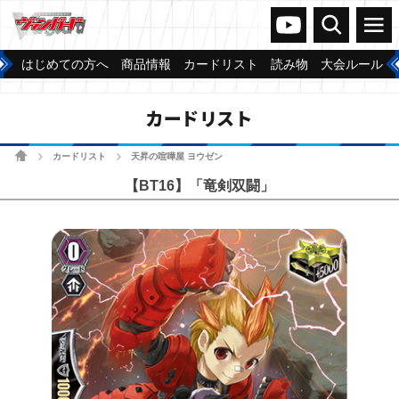
ヴァンガードch
検索
メニュー
はじめての方へ
商品情報
カードリスト
読み物
大会ルール
カードリスト
ホーム
カードリスト
天昇の喧嘩屋 ヨウゼン
>
>
【BT16】「竜剣双闘」