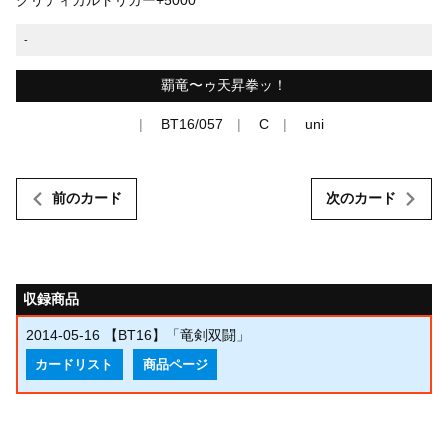
-
覇竜〜ゥ天昇拳ッ！
BT16/057
C
uni
前のカード
次のカード
収録商品
2014-05-16
【BT16】「竜剣双闘」
カードリスト
商品ページ