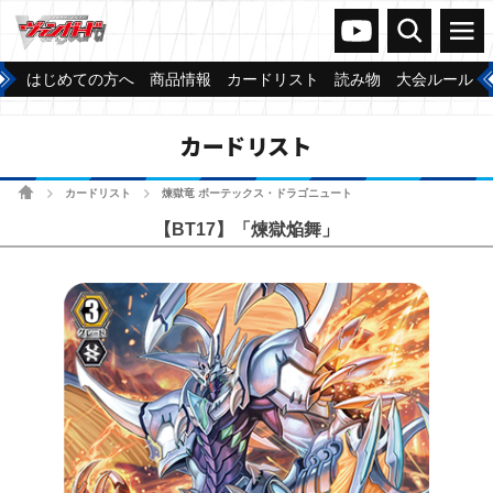
ヴァンガードch
検索
メニュー
はじめての方へ
商品情報
カードリスト
読み物
大会ルール
カードリスト
ホーム
カードリスト
煉獄竜 ボーテックス・ドラゴニュート
>
>
【BT17】「煉獄焔舞」