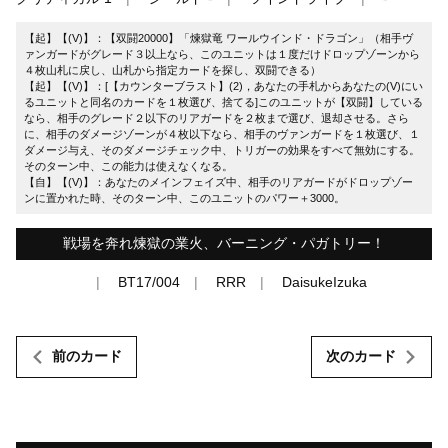
【起】【(V)】：【双闘20000】「煉獄竜 ワールウインド・ドラゴン」（相手ヴ
ァンガードがグレード３以上なら、このユニットは１度だけドロップゾーンから
４枚山札に戻し、山札から指定カードを探し、双闘できる）
【起】【(V)】：[【カウンターブラスト】(2)，あなたの手札からあなたの(V)にい
るユニットと同名のカードを１枚選び、捨てる]このユニットが【双闘】している
なら、相手のグレード２以下のリアガードを２枚まで選び、退却させる。さら
に、相手のダメージゾーンが４枚以下なら、相手のヴァンガードを１枚選び、１
ダメージ与え、そのダメージチェック中、トリガーの効果をすべて無効にする。
そのターン中、この能力は使えなくなる。
【自】【(V)】：あなたのメインフェイズ中、相手のリアガードがドロップゾー
ンに置かれた時、そのターン中、このユニットのパワー＋3000。
戦場を奔れ煉獄の業火、バーニング・パガトリー！
BT17/004
RRR
DaisukeIzuka
前のカード
次のカード