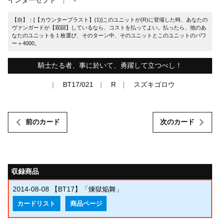
【自】：[【カウンターブラスト】(1)]このユニットが(R)に登場した時、あなたの
ヴァンガードが【双闘】しているなら、コストを払ってよい。払ったら、他のあ
なたのユニットを１枚選び、そのターン中、そのユニットとこのユニットのパワ
ー＋4000。
騎士たる者、事に於いて、勇躍して立つべし！
BT17/021
R
スズキゴロウ
前のカード
次のカード
収録商品
2014-08-08
【BT17】「煉獄焔舞」
カードリスト
商品ページ