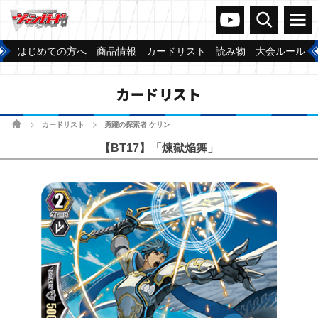
ヴァンガードch
検索
メニュー
はじめての方へ
商品情報
カードリスト
読み物
大会ルール
カードリスト
ホーム
カードリスト
勇躍の探索者 ケリン
>
>
【BT17】「煉獄焔舞」