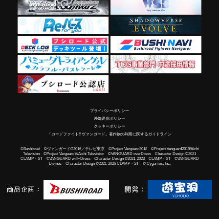
プライバシーポリシー
外部送信ポリシー
クッキーポリシー
「カードファイト!! ヴァンガード」著作物の利用に関するガイドライン
©Bushiroad ©ヴァンガードG2016／テレビ東京 ©Project Vanguard2018 ©Project Vanguard2019/Aichi
Television ©Project Vanguard if/Aichi Television ©VANGUARD overDress Character Design ©2021
CLAMP・ST ©VANGUARD will+Dress Character Design ©2021-2023 CLAMP・ST ©VANGUARD
Divinez Character Design ©2021-2026 CLAMP・ST © Cygames, Inc.