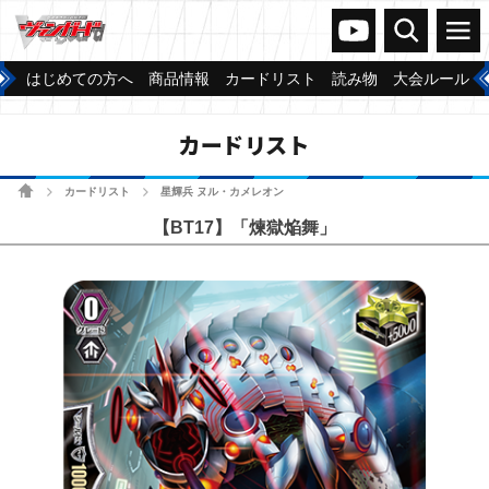
ヴァンガードch
検索
メニュー
はじめての方へ
商品情報
カードリスト
読み物
大会ルール
カードリスト
ホーム
カードリスト
星輝兵 ヌル・カメレオン
>
>
【BT17】「煉獄焔舞」