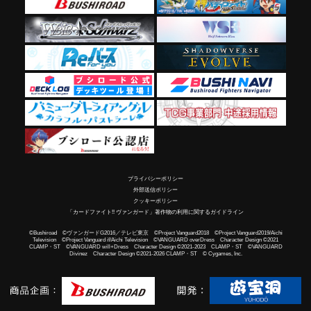
プライバシーポリシー
外部送信ポリシー
クッキーポリシー
「カードファイト!! ヴァンガード」著作物の利用に関するガイドライン
©Bushiroad ©ヴァンガードG2016／テレビ東京 ©Project Vanguard2018 ©Project Vanguard2019/Aichi
Television ©Project Vanguard if/Aichi Television ©VANGUARD overDress Character Design ©2021
CLAMP・ST ©VANGUARD will+Dress Character Design ©2021-2023 CLAMP・ST ©VANGUARD
Divinez Character Design ©2021-2026 CLAMP・ST © Cygames, Inc.