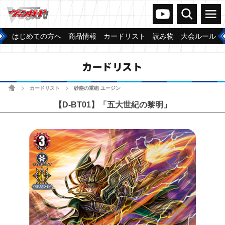
ヴァンガードch
検索
メニュー
はじめての方へ
商品情報
カードリスト
読み物
大会ルール
カードリスト
ホーム
カードリスト
砂塵の重砲 ユージン
>
>
【D-BT01】「五大世紀の黎明」