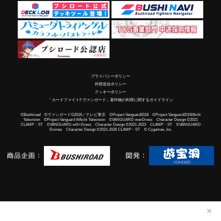
プライバシーポリシー
外部送信ポリシー
クッキーポリシー
「カードファイト!! ヴァンガード」著作物の利用に関するガイドライン
©Bushiroad ©ヴァンガードG2016／テレビ東京 ©Project Vanguard2018 ©Project Vanguard2019/Aichi
Television ©Project Vanguard if/Aichi Television ©VANGUARD overDress Character Design ©2021
CLAMP・ST ©VANGUARD will+Dress Character Design ©2021-2023 CLAMP・ST ©VANGUARD
Divinez Character Design ©2021-2026 CLAMP・ST © Cygames, Inc.
✕