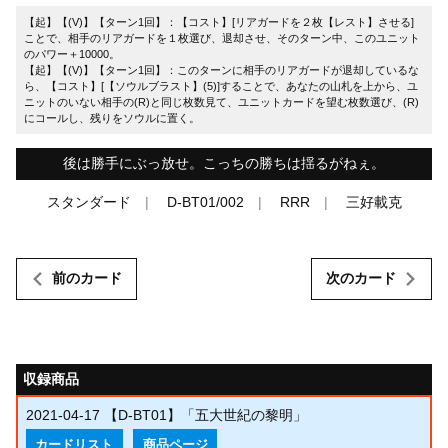
【起】【(V)】【ターン1回】：【コスト】[リアガードを２枚【レスト】させる]
ことで、相手のリアガードを１枚選び、退却させ、そのターン中、このユニット
のパワー＋10000。
【起】【(V)】【ターン1回】：このターンに相手のリアガードが退却しているな
ら、【コスト】[【ソウルブラスト】(5)]することで、あなたの山札を上から、ユ
ニットのいない相手の(R)と同じ枚数見て、ユニットカードを望む枚数選び、(R)
にコールし、残りをソウルに置く。
後は勝手にぶっ放せ。こっちの勝ちは揺るがねぇ。
スタンダード
D-BT01/002
RRR
三好載克
前のカード
次のカード
収録商品
2021-04-17
【D-BT01】「五大世紀の黎明」
カードリスト
商品ページ