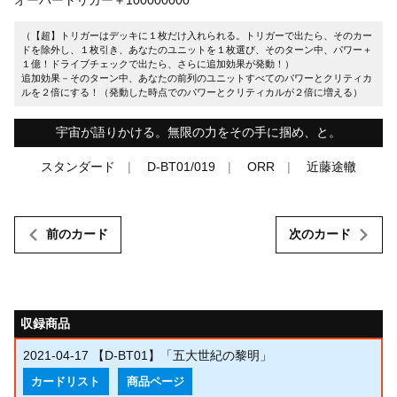
（【超】トリガーはデッキに１枚だけ入れられる。トリガーで出たら、そのカー
ドを除外し、１枚引き、あなたのユニットを１枚選び、そのターン中、パワー＋
１億！ドライブチェックで出たら、さらに追加効果が発動！）
追加効果－そのターン中、あなたの前列のユニットすべてのパワーとクリティカ
ルを２倍にする！（発動した時点でのパワーとクリティカルが２倍に増える）
宇宙が語りかける。無限の力をその手に掴め、と。
スタンダード
D-BT01/019
ORR
近藤途轍
前のカード
次のカード
収録商品
2021-04-17
【D-BT01】「五大世紀の黎明」
カードリスト
商品ページ