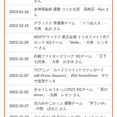
さん
女神再臨杯 優勝 コミかる堂 高崎店 - Ryo さ
2023-01-16
ん
デラックス 準優勝チーム 「トリぬスタ」 -
2022-12-15
大将 あお さん
WGPデラックス 東京会場 トリオファイトBブ
2022-11-29
ロック 4位チーム 「Stella」 - 大将 ヒッキ
ー さん
札幌ファイターズリーグ 3位チーム 「王下
2022-11-10
七武海」 - 大将 わすゆ さん
TVアニメ「カードファイト!! ヴァンガード
2022-11-07
will+Dress Season1」 #04 XoverDress ザク
サ使用デッキ
きゅうしゅうかっぷ2022 3位チーム 「星の
2022-11-02
dress」 - 先鋒 レオン さん
京のみやこかっぷ 優勝チーム 「学ランch」
2022-10-27
- 中堅 ぼせと さん
2022-10-19
どこヴァン杯 Bブロック 4位 - もっちー さん