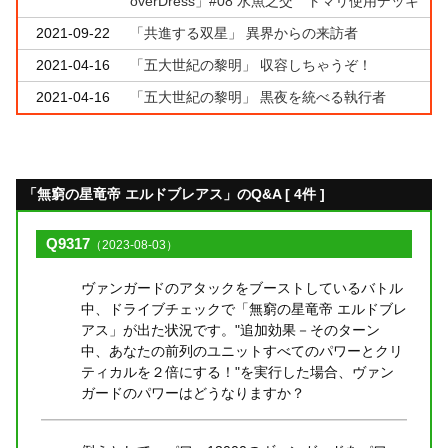
overDress」#08 水魚之交 トマリ使用デッキ
2021-09-22
「共進する双星」 異界からの来訪者
2021-04-16
「五大世紀の黎明」 収容しちゃうぞ！
2021-04-16
「五大世紀の黎明」 黒夜を統べる執行者
「無窮の星竜帝 エルドブレアス」のQ&A [ 4件 ]
Q9317
（2023-08-03）
ヴァンガードのアタックをブーストしているバトル
中、ドライブチェックで「無窮の星竜帝 エルドブレ
アス」が出た状況です。"追加効果－そのターン
中、あなたの前列のユニットすべてのパワーとクリ
ティカルを２倍にする！"を実行した場合、ヴァン
ガードのパワーはどうなりますか？