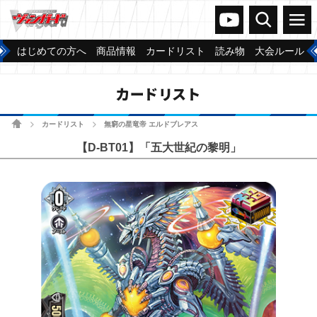
ヴァンガードch
検索
メニュー
はじめての方へ
商品情報
カードリスト
読み物
大会ルール
カードリスト
ホーム
カードリスト
無窮の星竜帝 エルドブレアス
>
>
【D-BT01】「五大世紀の黎明」