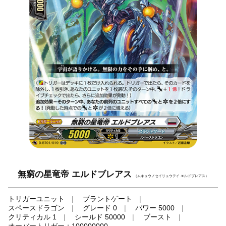
無窮の星竜帝 エルドブレアス
（ムキュウノセイリュウテイ エルドブレアス）
トリガーユニット
ブラントゲート
スペースドラゴン
グレード 0
パワー 5000
クリティカル 1
シールド 50000
ブースト
オーバートリガー＋100000000