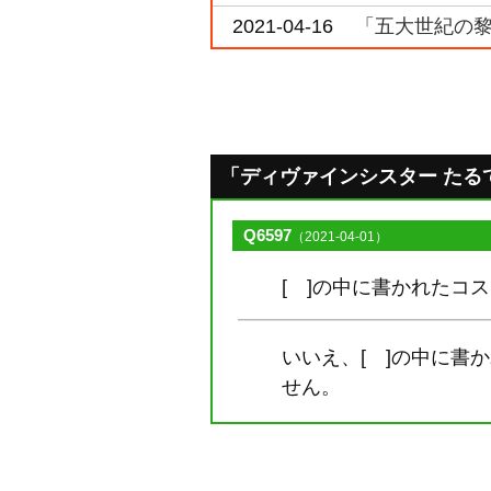
2021-04-16
「五大世紀の黎
「ディヴァインシスター たるてぃ
Q6597
（2021-04-01）
[ ]の中に書かれたコ
いいえ、[ ]の中に
せん。