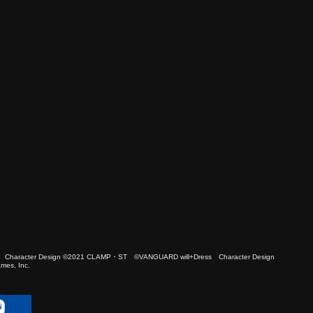
 Character Design ©2021 CLAMP・ST ©VANGUARD will+Dress Character Design
es, Inc.