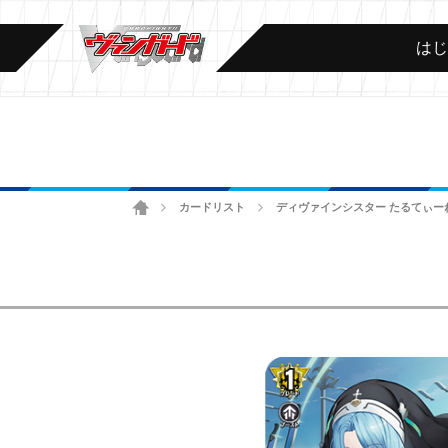
は
ホーム
カードリスト
ディヴァインシスター たるてぃー
>
>