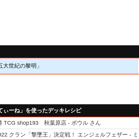
「五大世紀の黎明」
てぃーね」を使ったデッキレシピ
TCG shop193 秋葉原店 - ボウル さん
022 クラン「撃墜王」決定戦！ エンジェルフェザー - 