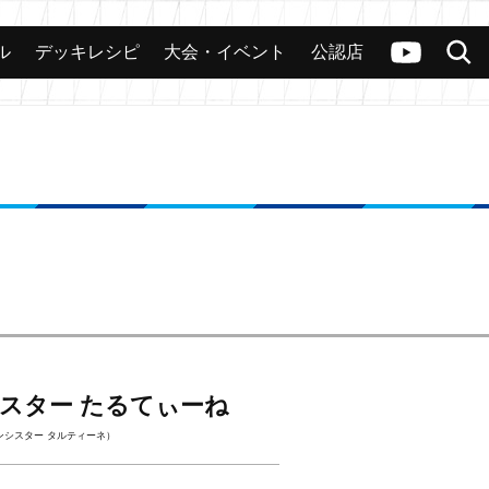
ル
デッキレシピ
大会・イベント
公認店
カード
大会
公認店舗
その他
ヴァンガードch
検索
スター たるてぃーね
ンシスター タルティーネ）