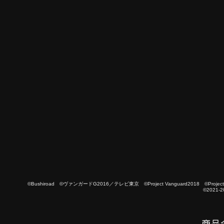
©Bushiroad ©ヴァンガードG2016／テレビ東京 ©Project Vanguard2018 ©Project Vanguard
©2021-2