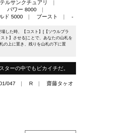
テルサンクチュアリ
パワー 8000
ド 5000
ブースト
-
登場した時、【コスト】[【ソウルブラ
レスト】させる]ことで、あなたの山札を
札の上に置き、残りを山札の下に置
スターの中でもピカイチだ。
01/047
R
齋藤タヶオ