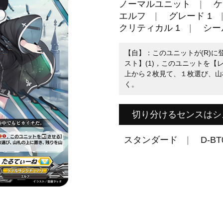
ノーマルユニット
ケ
エルフ
グレード 1
クリティカル 1
シール
【自】：このユニットが(R)に
スト】(1)，このユニットを【
上から２枚見て、１枚選び、山
く。
切り分けるセンスはシ
スタンダード
D-BT