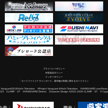
プライバシーポリシー
外部送信ポリシー
クッキーポリシー
「カードファイト!! ヴァンガード」著作物の利用に関するガイドライン
2019/Aichi Television ©Project Vanguard if/Aichi Television ©VANGUARD overDress
023 CLAMP・ST ©VANGUARD Divinez Character Design ©2021-2026 CLAMP・ST © Cygam