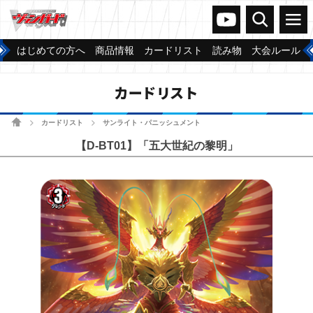
ヴァンガードch
検索
メニュー
はじめての方へ
商品情報
カードリスト
読み物
大会ルール
カードリスト
ホーム
カードリスト
サンライト・パニッシュメント
>
>
【D-BT01】「五大世紀の黎明」