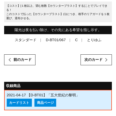
【コスト】[１枚以上、望む枚数【カウンターブラスト】する]ことでプレイでき
る！
このコストで払った【カウンターブラスト】(1)につき、相手のリアガードを１枚
選び、退却させる。
陽光は夜を払い除け、その先にある希望を指し示す。
スタンダード
D-BT01/067
C
とりゆふ
前のカード
次のカード
収録商品
2021-04-17
【D-BT01】「五大世紀の黎明」
カードリスト
商品ページ