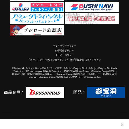
プライバシーポリシー
外部送信ポリシー
クッキーポリシー
「カードファイト!! ヴァンガード」著作物の利用に関するガイドライン
©Bushiroad ©ヴァンガードG2016／テレビ東京 ©Project Vanguard2018 ©Project Vanguard2019/Aichi
Television ©Project Vanguard if/Aichi Television ©VANGUARD overDress Character Design ©2021
CLAMP・ST ©VANGUARD will+Dress Character Design ©2021-2023 CLAMP・ST ©VANGUARD
Divinez Character Design ©2021-2026 CLAMP・ST © Cygames, Inc.
✕