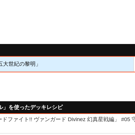
「五大世紀の黎明」
ル」を使ったデッキレシピ
ドファイト!! ヴァンガード Divinez 幻真星戦編」 #0