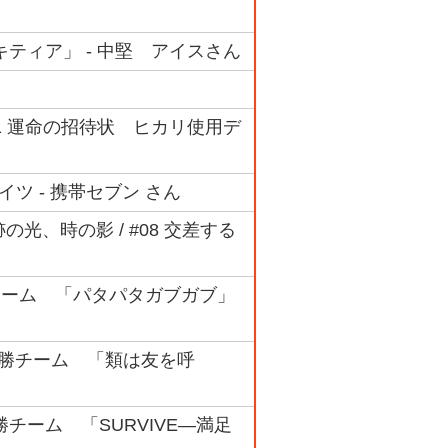
ミキティア」 - 中堅 アイスさん
#01 運命の招待状 ヒカリ使用デ
イツ - 携帯セブン さん
奇跡の光、時の影 / #08 交差する
4位チーム 「パタパタガブガブ」
ク 優勝チーム 「類は友を呼
勝チーム 「SURVIVE―満足