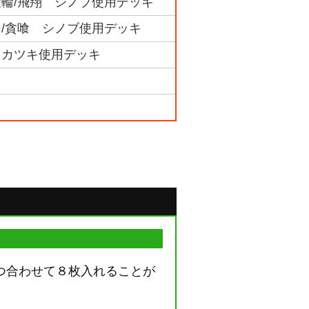
する天輪/飛翔 シノブ使用デッキ
ードン/貪喰 シノブ使用デッキ
之虎 カツキ使用デッキ
つ合わせて８枚入れることが