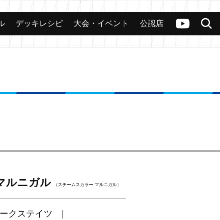
ル
デッキレシピ
大会・イベント
公認店
カード
大会
公認店舗
その他
ヴァンガードch
検索
マルニガル
（スチームスカラー マルニガル）
ークステイツ