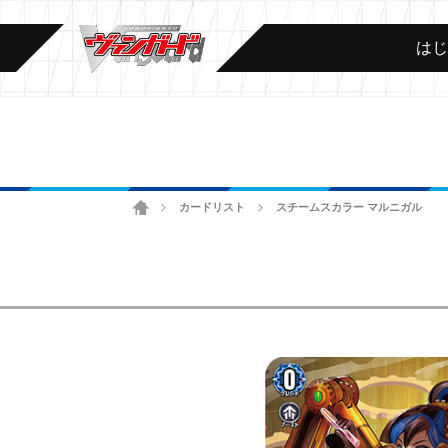
は
ホーム
カードリスト
スチームスカラー マルニガル
>
>