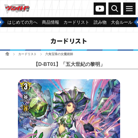
ヴァンガードch
検索
メニュー
はじめての方へ
商品情報
カードリスト
読み物
大会ルール
カードリスト
ホーム
カードリスト
六角宝珠の女魔術師
>
>
【D-BT01】「五大世紀の黎明」