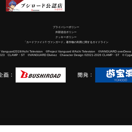
プライバシーポリシー
外部送信ポリシー
クッキーポリシー
「カードファイト!! ヴァンガード」著作物の利用に関するガイドライン
2019/Aichi Television ©Project Vanguard if/Aichi Television ©VANGUARD overDress
023 CLAMP・ST ©VANGUARD Divinez Character Design ©2021-2026 CLAMP・ST © Cygam