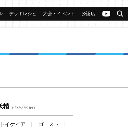
ル
デッキレシピ
大会・イベント
公認店
カード
大会
公認店舗
その他
ヴァンガードch
検索
妖精
（バンカノヨウセイ）
トイケイア
ゴースト