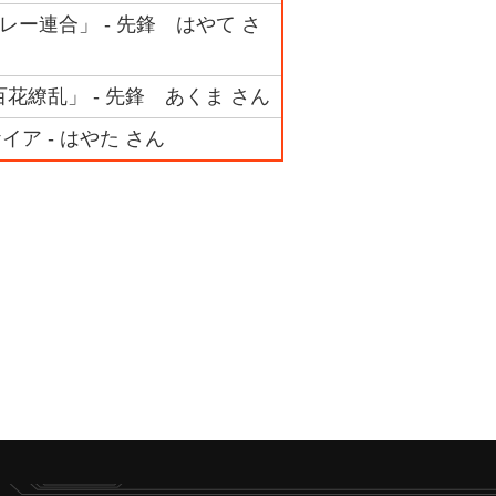
レー連合」 - 先鋒 はやて さ
花繚乱」 - 先鋒 あくま さん
ア - はやた さん