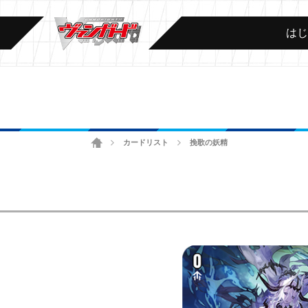
は
ホーム
カードリスト
挽歌の妖精
>
>