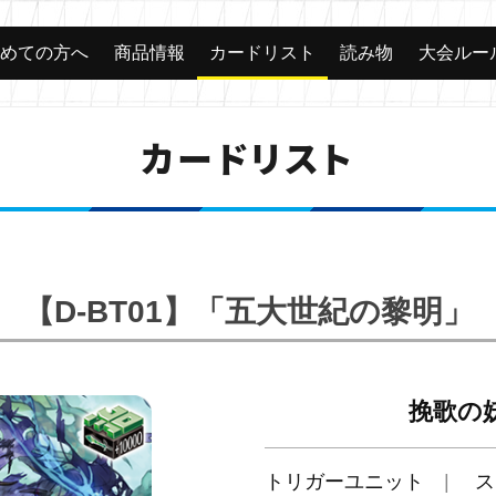
じめての方へ
商品情報
カードリスト
読み物
大会ルー
カードリスト
【D-BT01】「五大世紀の黎明」
挽歌の
トリガーユニット
ス