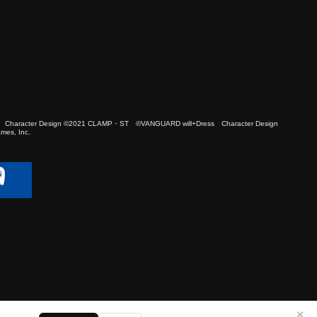
 Character Design ©2021 CLAMP・ST ©VANGUARD will+Dress Character Design
es, Inc.
✕