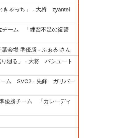
っち」 - 大将 zyantei
ク 4位チーム 「練習不足の復讐
会場 準優勝 - ふぉる さん
巡り廻る」 - 大将 パシュート
チーム SVC2 - 先鋒 ガリバー
ック 準優勝チーム 「カレーディ