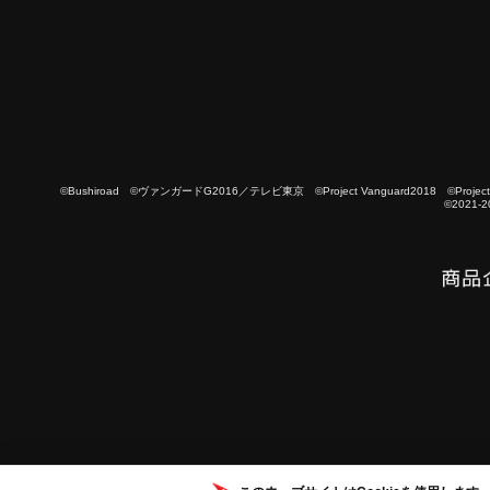
©Bushiroad ©ヴァンガードG2016／テレビ東京 ©Project Vanguard2018 ©Project Vanguard
©2021-2