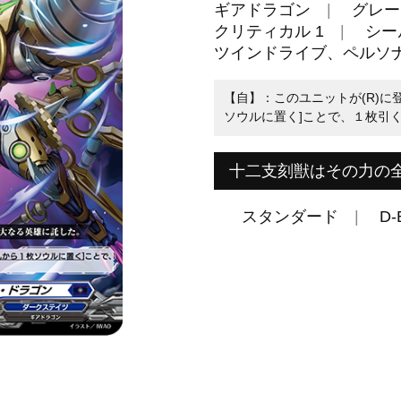
ギアドラゴン
グレー
クリティカル 1
シー
ツインドライブ、ペルソ
【自】：このユニットが(R)に
ソウルに置く]ことで、１枚引
十二支刻獣はその力の
スタンダード
D-