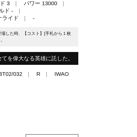
ド 3
パワー 13000
ルド -
ナライド
-
登場した時、【コスト】[手札から１枚
く。
全てを偉大なる英雄に託した。
BT02/032
R
IWAO