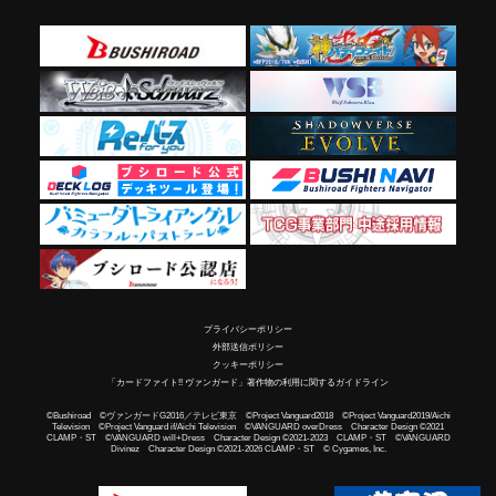
プライバシーポリシー
外部送信ポリシー
クッキーポリシー
「カードファイト!! ヴァンガード」著作物の利用に関するガイドライン
©Bushiroad ©ヴァンガードG2016／テレビ東京 ©Project Vanguard2018 ©Project Vanguard2019/Aichi
Television ©Project Vanguard if/Aichi Television ©VANGUARD overDress Character Design ©2021
CLAMP・ST ©VANGUARD will+Dress Character Design ©2021-2023 CLAMP・ST ©VANGUARD
Divinez Character Design ©2021-2026 CLAMP・ST © Cygames, Inc.