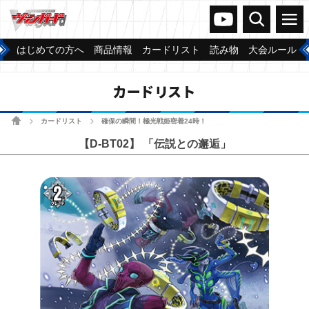
ヴァンガードch
検索
メニュー
はじめての方へ
商品情報
カードリスト
読み物
大会ルール
カードリスト
ホーム
カードリスト
確保の瞬間！極光戦姫密着24時！
>
>
【D-BT02】 「伝説との邂逅」