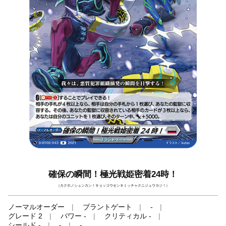
確保の瞬間！極光戦姫密着24時！
（カクホノシュンカン！キョッコウセンキミッチャクニジュウヨジ！）
ノーマルオーダー
ブラントゲート
-
グレード 2
パワー -
クリティカル -
シールド -
-
-