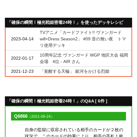
「確保の瞬間！極光戦姫密着24時！」を使ったデッキレシピ
TVアニメ「カードファイト!! ヴァンガード
2023-04-14
will+Dress Season2」 #09 音の無い夜 トマ
リ使用デッキ
10周年記念 ヴァンガード WGP 地区大会 福岡
2022-01-17
会場 4位 - AIR さん
2021-12-23
「覚醒する天輪」 銀河をかける烈姫
「確保の瞬間！極光戦姫密着24時！」のQ&A [ 6件 ]
Q6866
（2021-06-24）
自身の監獄に収容されている相手のカードが２枚の
状況で、このカードの効果により、相手の手札１枚