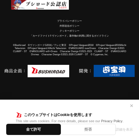
プライバシーポリシー
外部送信ポリシー
クッキーポリシー
「カードファイト!! ヴァンガード」著作物の利用に関するガイドライン
©Bushiroad ©ヴァンガードG2016／テレビ東京 ©Project Vanguard2018 ©Project Vanguard2019/Aichi
Television ©Project Vanguard if/Aichi Television ©VANGUARD overDress Character Design ©2021
CLAMP・ST ©VANGUARD will+Dress Character Design ©2021-2023 CLAMP・ST ©VANGUARD
Divinez Character Design ©2021-2026 CLAMP・ST © Cygames, Inc.
✕
このウェブサイトはCookieを使用します
This site uses cookies. For more details, please see our
Privacy Policy
.
全て許可
拒否
詳細を表示