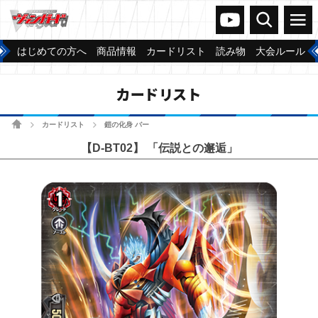
ヴァンガードch
検索
メニュー
はじめての方へ
商品情報
カードリスト
読み物
大会ルール
カードリスト
ホーム
カードリスト
鎧の化身 バー
>
>
【D-BT02】 「伝説との邂逅」