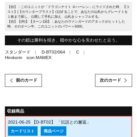
【自】：このユニットが「ドラゴンナイト ネハーレン」にライドされた時、【コ
スト】[【カウンターブラスト】(1)]することで、あなたの山札からグレード１を
１枚まで探し、公開して手札に加え、山札をシャッフルする。
【自】【(R)】【ターン1回】：あなたのヴァンガードのアタックがヒットした
時、そのターン中、このユニットのパワー＋5000。
その鎧は勝利を招き、穏やかな心を失わせたと云う。
スタンダード
D-BT02/064
C
Hirokorin icon:MAMEX
前のカード
次のカード
収録商品
2021-06-25
【D-BT02】 「伝説との邂逅」
カードリスト
商品ページ