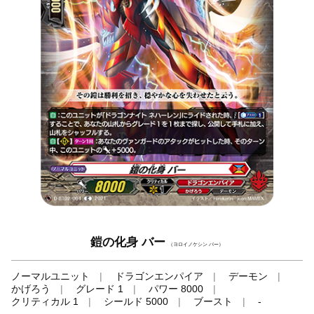
鎧の化身 バー
（ヨロイノケシン バー）
ノーマルユニット
ドラゴンエンパイア
デーモン
かげろう
グレード 1
パワー 8000
クリティカル 1
シールド 5000
ブースト
-