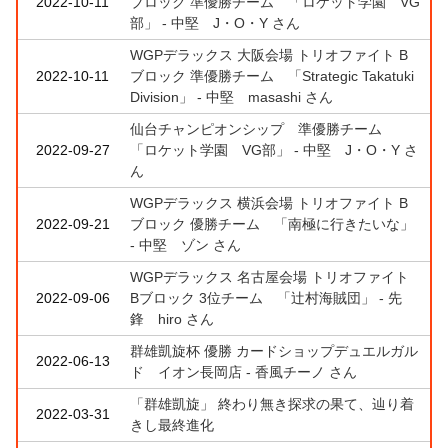
2022-10-11
ブロック 準優勝チーム 「ロケット学園 VG
部」 - 中堅 J・O・Y さん
WGPデラックス 大阪会場 トリオファイト B
2022-10-11
ブロック 準優勝チーム 「Strategic Takatuki
Division」 - 中堅 masashi さん
仙台チャンピオンシップ 準優勝チーム
2022-09-27
「ロケット学園 VG部」 - 中堅 J・O・Y さ
ん
WGPデラックス 横浜会場 トリオファイト B
2022-09-21
ブロック 優勝チーム 「南極に行きたいな」
- 中堅 ゾン さん
WGPデラックス 名古屋会場 トリオファイト
2022-09-06
Bブロック 3位チーム 「辻村海賊団」 - 先
鋒 hiro さん
群雄凱旋杯 優勝 カードショップデュエルガル
2022-06-13
ド イオン長岡店 - 香風チーノ さん
「群雄凱旋」 終わり無き探求の果て、辿り着
2022-03-31
きし最終進化