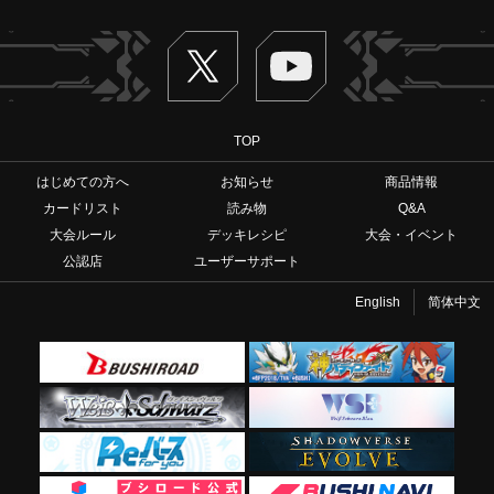
Twitter
ヴァンガードch
TOP
はじめての方へ
お知らせ
商品情報
カードリスト
読み物
Q&A
大会ルール
デッキレシピ
大会・イベント
公認店
ユーザーサポート
English
简体中文