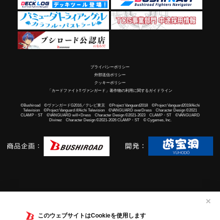
プライバシーポリシー
外部送信ポリシー
クッキーポリシー
「カードファイト!! ヴァンガード」著作物の利用に関するガイドライン
©Bushiroad ©ヴァンガードG2016／テレビ東京 ©Project Vanguard2018 ©Project Vanguard2019/Aichi
Television ©Project Vanguard if/Aichi Television ©VANGUARD overDress Character Design ©2021
CLAMP・ST ©VANGUARD will+Dress Character Design ©2021-2023 CLAMP・ST ©VANGUARD
Divinez Character Design ©2021-2026 CLAMP・ST © Cygames, Inc.
✕
このウェブサイトはCookieを使用します