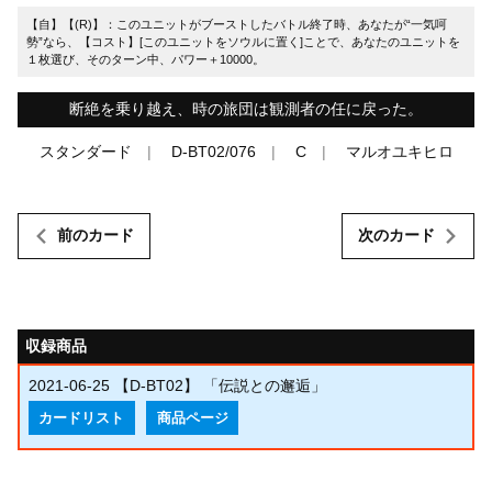
【自】【(R)】：このユニットがブーストしたバトル終了時、あなたが“一気呵
勢”なら、【コスト】[このユニットをソウルに置く]ことで、あなたのユニットを
１枚選び、そのターン中、パワー＋10000。
断絶を乗り越え、時の旅団は観測者の任に戻った。
スタンダード
D-BT02/076
C
マルオユキヒロ
前のカード
次のカード
収録商品
2021-06-25
【D-BT02】 「伝説との邂逅」
カードリスト
商品ページ