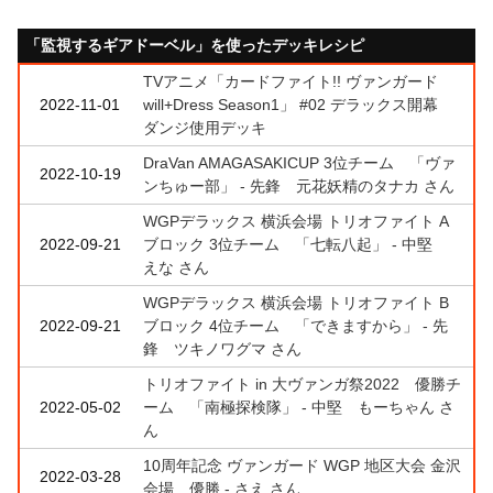
「監視するギアドーベル」を使ったデッキレシピ
TVアニメ「カードファイト!! ヴァンガード
2022-11-01
will+Dress Season1」 #02 デラックス開幕
ダンジ使用デッキ
DraVan AMAGASAKICUP 3位チーム 「ヴァ
2022-10-19
ンちゅー部」 - 先鋒 元花妖精のタナカ さん
WGPデラックス 横浜会場 トリオファイト A
2022-09-21
ブロック 3位チーム 「七転八起」 - 中堅
えな さん
WGPデラックス 横浜会場 トリオファイト B
2022-09-21
ブロック 4位チーム 「できますから」 - 先
鋒 ツキノワグマ さん
トリオファイト in 大ヴァンガ祭2022 優勝チ
2022-05-02
ーム 「南極探検隊」 - 中堅 もーちゃん さ
ん
10周年記念 ヴァンガード WGP 地区大会 金沢
2022-03-28
会場 優勝 - さえ さん