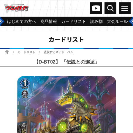
ヴァンガードch
検索
メニュー
はじめての方へ
商品情報
カードリスト
読み物
大会ルール
カードリスト
ホーム
カードリスト
監視するギアドーベル
>
>
【D-BT02】 「伝説との邂逅」