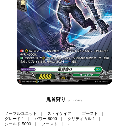
鬼首狩り
（オニクビガリ）
ノーマルユニット
ストイケイア
ゴースト
グレード 1
パワー 8000
クリティカル 1
シールド 5000
ブースト
-