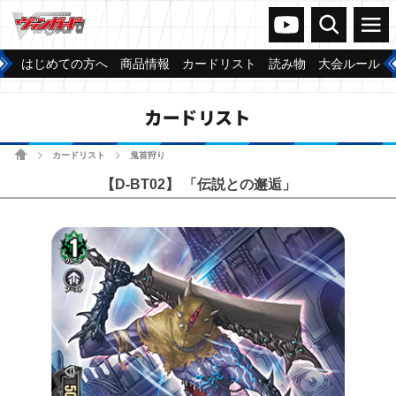
ヴァンガードch
検索
メニュー
はじめての方へ
商品情報
カードリスト
読み物
大会ルール
カードリスト
ホーム
カードリスト
鬼首狩り
>
>
【D-BT02】 「伝説との邂逅」