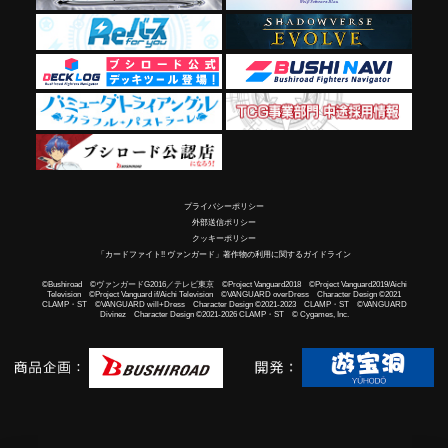
プライバシーポリシー
外部送信ポリシー
クッキーポリシー
「カードファイト!! ヴァンガード」著作物の利用に関するガイドライン
©Bushiroad ©ヴァンガードG2016／テレビ東京 ©Project Vanguard2018 ©Project Vanguard2019/Aichi
Television ©Project Vanguard if/Aichi Television ©VANGUARD overDress Character Design ©2021
CLAMP・ST ©VANGUARD will+Dress Character Design ©2021-2023 CLAMP・ST ©VANGUARD
Divinez Character Design ©2021-2026 CLAMP・ST © Cygames, Inc.