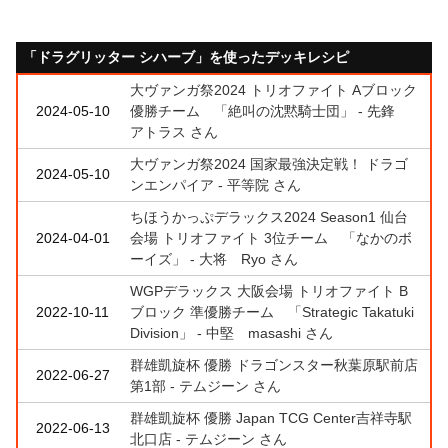
「ドラグリッター シハーブ」を使ったデッキレシピ
大ヴァンガ祭2024 トリオファイト Aブロック
2024-05-10
優勝チーム 「絶叫の沈黙騎士団」 - 先鋒
アトラス さん
大ヴァンガ祭2024 国家最強決定戦！ ドラゴ
2024-05-10
ンエンパイア - 平等院 さん
ちほうかっぷデラックス2024 Season1 仙台
2024-04-01
会場 トリオファイト 3位チーム 「なかのボ
ーイズ」 - 大将 Ryo さん
WGPデラックス 大阪会場 トリオファイト B
2022-10-11
ブロック 準優勝チーム 「Strategic Takatuki
Division」 - 中堅 masashi さん
群雄凱旋杯 優勝 ドラゴンスター秋葉原駅前店
2022-06-27
第1部 - テムジーン さん
群雄凱旋杯 優勝 Japan TCG Center吉祥寺駅
2022-06-13
北口店 - テムジーン さん