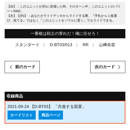
【自】：このユニットが(R)に登場した時、そのターン中、このユニットのパワ
ー＋5000。
【永】【(R)】：あなたがライドデッキからライドする際、『手札から１枚選
び、捨てる』ではなく『このユニットをソウルに置く』でもライドできる。
一番槍は戦士の誉れだ！俺に任せろ！
スタンダード
D-BT03/013
RR
山﨑奈苗
前のカード
次のカード
収録商品
2021-09-24
【D-BT03】 「共進する双星」
カードリスト
商品ページ