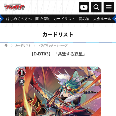
ヴァンガードch
検索
メニュー
はじめての方へ
商品情報
カードリスト
読み物
大会ルール
カードリスト
ホーム
カードリスト
ドラグリッター シハーブ
>
>
【D-BT03】 「共進する双星」