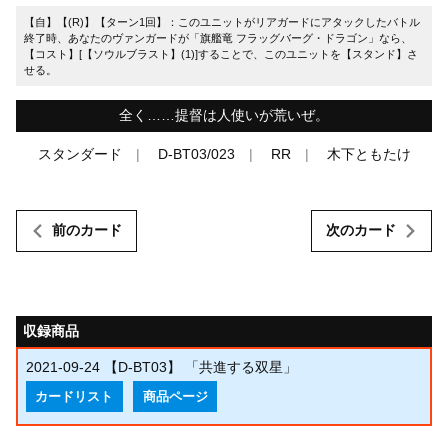
【自】【(R)】【ターン1回】：このユニットがリアガードにアタックしたバトル
終了時、あなたのヴァンガードが「旗艦竜 フラッグバーグ・ドラゴン」なら、
【コスト】[【ソウルブラスト】(1)]することで、このユニットを【スタンド】さ
せる。
全く……提督は人使いが荒いぜ。
スタンダード
D-BT03/023
RR
木下ともたけ
前のカード
次のカード
収録商品
2021-09-24
【D-BT03】 「共進する双星」
カードリスト
商品ページ