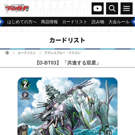
ヴァンガードch
検索
メニュー
はじめての方へ
商品情報
カードリスト
読み物
大会ルール
カードリスト
ホーム
カードリスト
アグレスブルー・ドラゴン
>
>
【D-BT03】 「共進する双星」