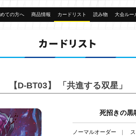
じめての方へ
商品情報
カードリスト
読み物
大会ルー
カードリスト
【D-BT03】 「共進する双星」
死招きの黒
ノーマルオーダー
ス