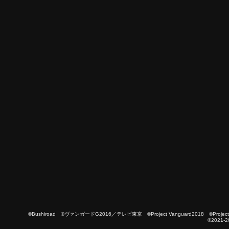
©Bushiroad ©ヴァンガードG2016／テレビ東京 ©Project Vanguard2018 ©Project Vanguard
©2021-2