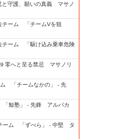
04 禁忌と守護、願いの真義 マサノ
 4位チーム 「チームVを狙
ク 4位チーム 「駆け込み乗車危険
/ #09 零へと至る禁忌 マサノリ
ム 「チームなかの」 - 先
 「鯨塾」 - 先鋒 アルパカ
勝チーム 「ずべら」 - 中堅 タ