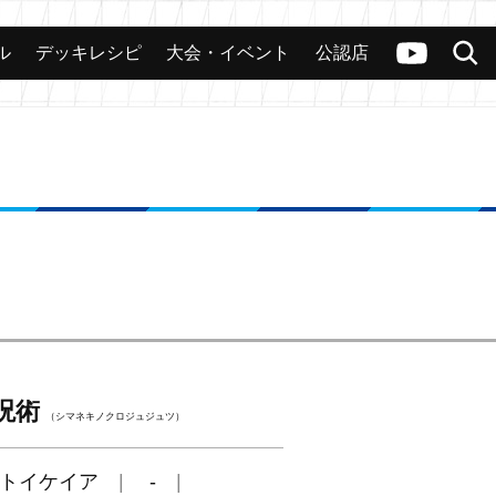
ル
デッキレシピ
大会・イベント
公認店
カード
大会
公認店舗
その他
ヴァンガードch
検索
呪術
（シマネキノクロジュジュツ）
トイケイア
-