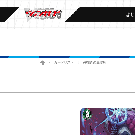
は
ホーム
カードリスト
死招きの黒呪術
>
>