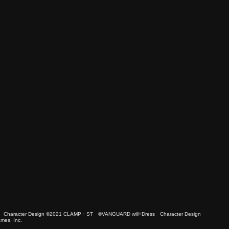
 Character Design ©2021 CLAMP・ST ©VANGUARD will+Dress Character Design
es, Inc.