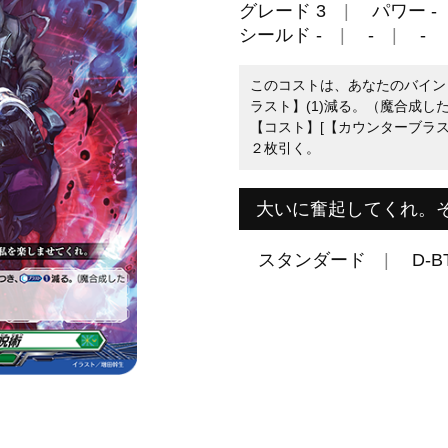
グレード 3
パワー -
シールド -
-
-
このコストは、あなたのバイン
ラスト】(1)減る。（魔合成し
【コスト】[【カウンターブラス
２枚引く。
大いに奮起してくれ。
スタンダード
D-B