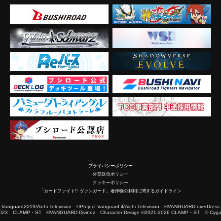
プライバシーポリシー
外部送信ポリシー
クッキーポリシー
「カードファイト!! ヴァンガード」著作物の利用に関するガイドライン
2019/Aichi Television ©Project Vanguard if/Aichi Television ©VANGUARD overDress
023 CLAMP・ST ©VANGUARD Divinez Character Design ©2021-2026 CLAMP・ST © Cygam