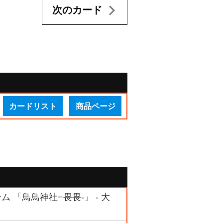
次のカード
カードリスト
商品ページ
ム 「鳥鳥神社−畏畏-」 - 大