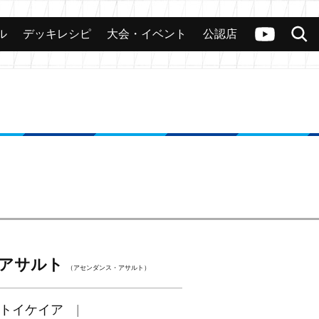
ル
デッキレシピ
大会・イベント
公認店
カード
大会
公認店舗
その他
ヴァンガードch
検索
アサルト
（アセンダンス・アサルト）
トイケイア