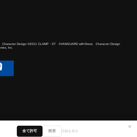
 Character Design ©2021 CLAMP・ST ©VANGUARD will+Dress Character Design
es, Inc.
✕
全て許可
拒否
詳細を表示