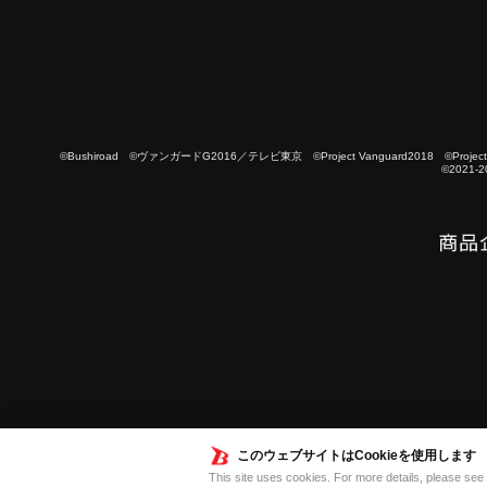
©Bushiroad ©ヴァンガードG2016／テレビ東京 ©Project Vanguard2018 ©Project Vanguard
©2021-2
このウェブサイトはCookieを使用します
This site uses cookies. For more details, please see