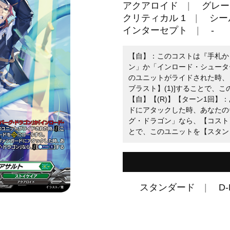
アクアロイド
グレー
クリティカル 1
シール
インターセプト
-
【自】：このコストは『手札か
ン」か「インロード・シュータ
のユニットがライドされた時、
ブラスト】(1)]することで、こ
【自】【(R)】【ターン1回】
ドにアタックした時、あなたの
グ・ドラゴン」なら、【コスト】
とで、このユニットを【スタン
スタンダード
D-