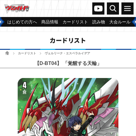
ヴァンガードch
検索
メニュー
はじめての方へ
商品情報
カードリスト
読み物
大会ルール
カードリスト
ホーム
カードリスト
ヴェルリーナ・エスペラルイデア
>
>
【D-BT04】 「覚醒する天輪」