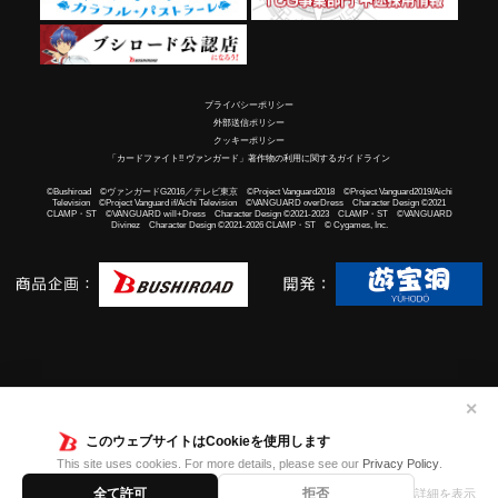
プライバシーポリシー
外部送信ポリシー
クッキーポリシー
「カードファイト!! ヴァンガード」著作物の利用に関するガイドライン
©Bushiroad ©ヴァンガードG2016／テレビ東京 ©Project Vanguard2018 ©Project Vanguard2019/Aichi
Television ©Project Vanguard if/Aichi Television ©VANGUARD overDress Character Design ©2021
CLAMP・ST ©VANGUARD will+Dress Character Design ©2021-2023 CLAMP・ST ©VANGUARD
Divinez Character Design ©2021-2026 CLAMP・ST © Cygames, Inc.
✕
このウェブサイトはCookieを使用します
This site uses cookies. For more details, please see our
Privacy Policy
.
全て許可
拒否
詳細を表示