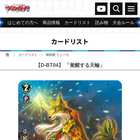
ヴァンガードch
検索
メニュー
はじめての方へ
商品情報
カードリスト
読み物
大会ルール
カードリスト
ホーム
カードリスト
樹角獣 リューカ
>
>
【D-BT04】 「覚醒する天輪」