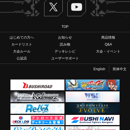
Twitter
ヴァンガードch
TOP
はじめての方へ
お知らせ
商品情報
カードリスト
読み物
Q&A
大会ルール
デッキレシピ
大会・イベント
公認店
ユーザーサポート
English
简体中文