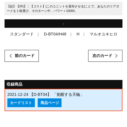
【起】【(R)】：【コスト】[このユニットを退却させる]ことで、あなたのリアガ
ードを１枚選び、そのターン中、パワー＋10000。
-
スタンダード
D-BT04/H48
H
マルオユキヒロ
前のカード
次のカード
収録商品
2021-12-24
【D-BT04】 「覚醒する天輪」
カードリスト
商品ページ