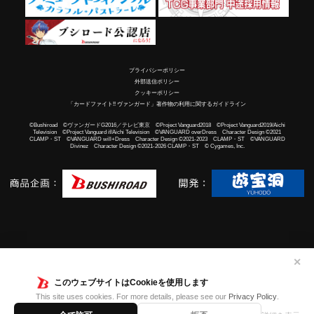
プライバシーポリシー
外部送信ポリシー
クッキーポリシー
「カードファイト!! ヴァンガード」著作物の利用に関するガイドライン
©Bushiroad ©ヴァンガードG2016／テレビ東京 ©Project Vanguard2018 ©Project Vanguard2019/Aichi
Television ©Project Vanguard if/Aichi Television ©VANGUARD overDress Character Design ©2021
CLAMP・ST ©VANGUARD will+Dress Character Design ©2021-2023 CLAMP・ST ©VANGUARD
Divinez Character Design ©2021-2026 CLAMP・ST © Cygames, Inc.
✕
このウェブサイトはCookieを使用します
This site uses cookies. For more details, please see our
Privacy Policy
.