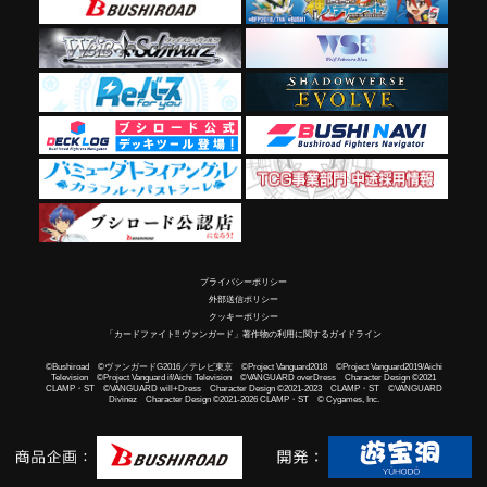
プライバシーポリシー
外部送信ポリシー
クッキーポリシー
「カードファイト!! ヴァンガード」著作物の利用に関するガイドライン
©Bushiroad ©ヴァンガードG2016／テレビ東京 ©Project Vanguard2018 ©Project Vanguard2019/Aichi
Television ©Project Vanguard if/Aichi Television ©VANGUARD overDress Character Design ©2021
CLAMP・ST ©VANGUARD will+Dress Character Design ©2021-2023 CLAMP・ST ©VANGUARD
Divinez Character Design ©2021-2026 CLAMP・ST © Cygames, Inc.