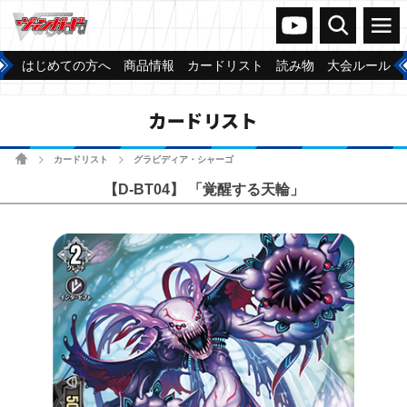
ヴァンガードch
検索
メニュー
はじめての方へ
商品情報
カードリスト
読み物
大会ルール
カードリスト
ホーム
カードリスト
グラビディア・シャーゴ
>
>
【D-BT04】 「覚醒する天輪」