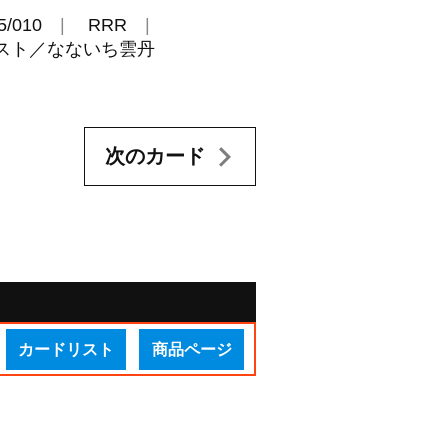
5/010
RRR
ラスト／なないち雲丹
次のカード
カードリスト
商品ページ