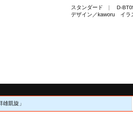
スタンダード
D-BT0
デザイン／kaworu イ
「群雄凱旋」