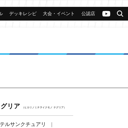
ル
デッキレシピ
大会・イベント
公認店
カード
大会
公認店舗
その他
ヴァンガードch
検索
テグリア
（ヒカリノミチヲイクモノ テグリア）
テルサンクチュアリ