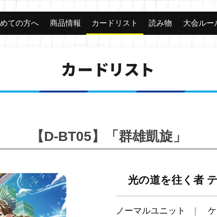
じめての方へ
商品情報
カードリスト
読み物
大会ルー
カードリスト
【D-BT05】「群雄凱旋」
光の道を往く者 
ノーマルユニット
ケ