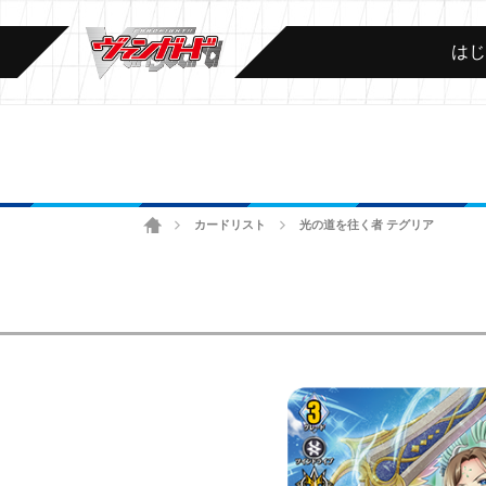
は
ホーム
カードリスト
光の道を往く者 テグリア
>
>