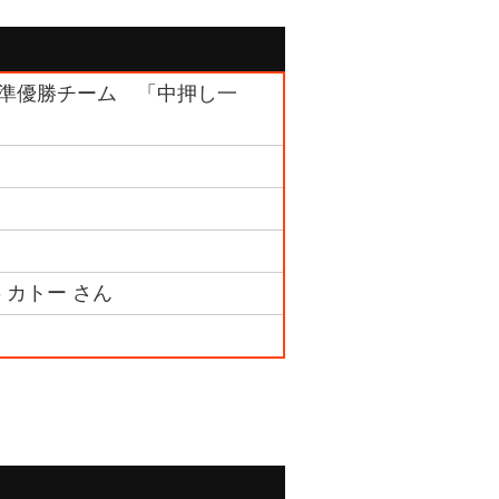
ック 準優勝チーム 「中押し一
 カトー さん