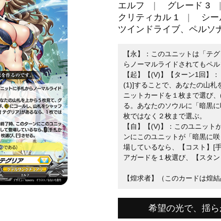
エルフ
グレード 3
クリティカル 1
シー
ツインドライブ、ペルソ
【永】：このユニットは「テグ
らノーマルライドされてもペル
【起】【(V)】【ターン1回】
(1)]することで、あなたの山
ニットカードを１枚まで選び、
る。あなたのソウルに「暗黒に
枚ではなく２枚まで選ぶ。
【自】【(V)】：このユニッ
ンにこのユニットが「暗黒に咲
場しているなら、【コスト】[
アガードを１枚選び、【スタン
【煌求者】（このカードは煌結
希望の光で、揺ら