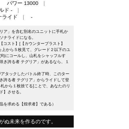
パワー 13000
ルド -
ナライド
-
リア」を含む別名のユニットに手札か
ソナライドになる。
：【コスト】[【カウンターブラスト】
札を上から５枚見て、グレード２以下のユ
(R)にコールし、山札をシャッフルす
咲き誇る者 テグリア」があるなら、１
トがアタックしたバトル終了時、このター
き誇る者 テグリア」からライドして登
手札から１枚捨てる]ことで、あなたのリ
ド】させる。
晶を求める【煌求者】である）
がぬ未来を作るのです。