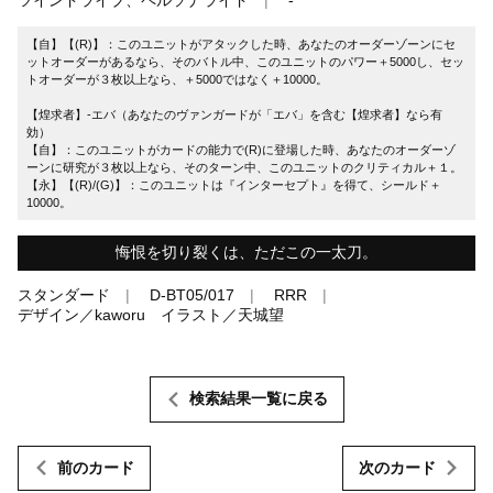
【自】【(R)】：このユニットがアタックした時、あなたのオーダーゾーンにセ
ットオーダーがあるなら、そのバトル中、このユニットのパワー＋5000し、セッ
トオーダーが３枚以上なら、＋5000ではなく＋10000。
【煌求者】-エバ（あなたのヴァンガードが「エバ」を含む【煌求者】なら有
効）
【自】：このユニットがカードの能力で(R)に登場した時、あなたのオーダーゾ
ーンに研究が３枚以上なら、そのターン中、このユニットのクリティカル＋１。
【永】【(R)/(G)】：このユニットは『インターセプト』を得て、シールド＋
10000。
悔恨を切り裂くは、ただこの一太刀。
スタンダード
D-BT05/017
RRR
デザイン／kaworu イラスト／天城望
検索結果一覧に戻る
前のカード
次のカード