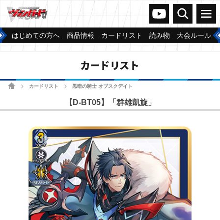
ヴァンガードch
検索
メニュー
はじめての方へ
商品情報
カードリスト
読み物
大会ルール
カードリスト
ホーム
カードリスト
黒暗の騎士 オブスクデイト
>
>
【D-BT05】「群雄凱旋」