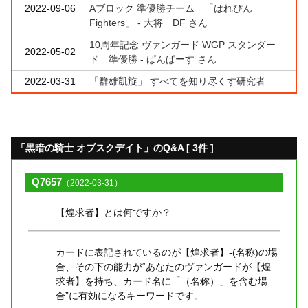
2022-09-06
Aブロック 準優勝チーム 「はれぴん
Fighters」 - 大将 DF さん
10周年記念 ヴァンガード WGP スタンダー
2022-05-02
ド 準優勝 - ぱんぱーす さん
2022-03-31
「群雄凱旋」 すべてを知り尽くす研究者
「黒暗の騎士 オブスクデイト」のQ&A [ 3件 ]
Q7657
（2022-03-31）
【煌求者】とは何ですか？
カードに表記されているのが【煌求者】-(名称)の場
合、その下の能力が“あなたのヴァンガードが【煌
求者】を持ち、カード名に「（名称）」を含む場
合”に有効になるキーワードです。