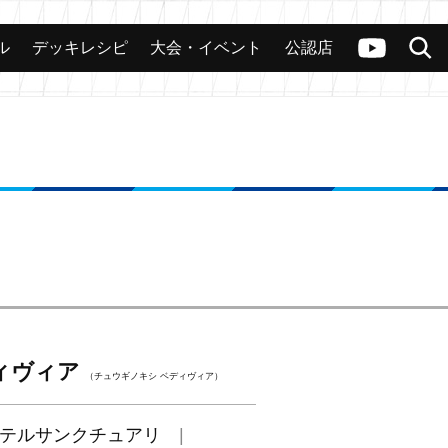
ル
デッキレシピ
大会・イベント
公認店
カード
大会
公認店舗
その他
ヴァンガードch
検索
ィヴィア
（チュウギノキシ ベディヴィア）
テルサンクチュアリ