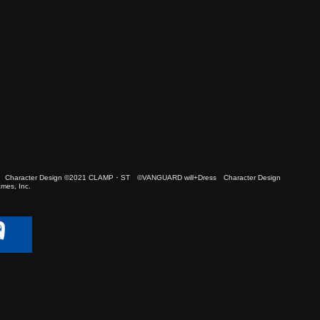
 Character Design ©2021 CLAMP・ST ©VANGUARD will+Dress Character Design
es, Inc.