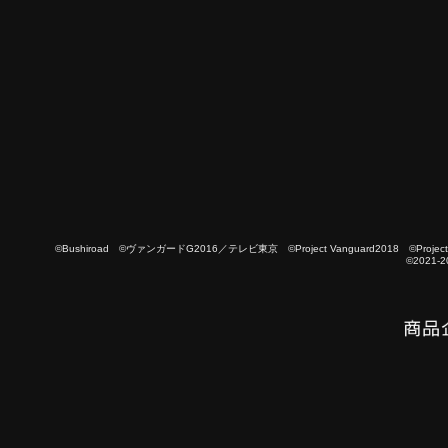
©Bushiroad ©ヴァンガードG2016／テレビ東京 ©Project Vanguard2018 ©Project Vanguard
©2021-2