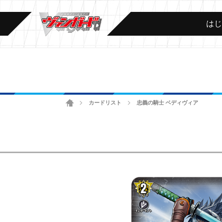
は
ホーム
カードリスト
忠義の騎士 ベディヴィア
>
>