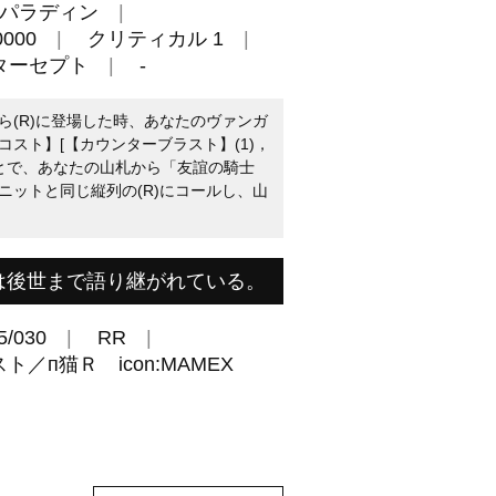
パラディン
000
クリティカル 1
ターセプト
-
ら(R)に登場した時、あなたのヴァンガ
スト】[【カウンターブラスト】(1)，
ことで、あなたの山札から「友誼の騎士
ニットと同じ縦列の(R)にコールし、山
は後世まで語り継がれている。
5/030
RR
／п猫Ｒ icon:MAMEX