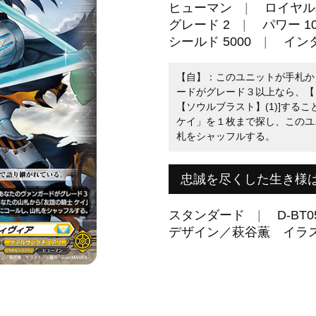
ヒューマン
ロイヤル
グレード 2
パワー 10
シールド 5000
イン
【自】：このユニットが手札か
ードがグレード３以上なら、【コ
【ソウルブラスト】(1)]する
ケイ」を１枚まで探し、このユ
札をシャッフルする。
忠誠を尽くした生き様
スタンダード
D-BT0
デザイン／萩谷薫 イラスト