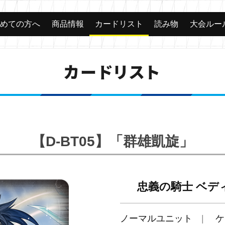
じめての方へ
商品情報
カードリスト
読み物
大会ルー
カードリスト
【D-BT05】「群雄凱旋」
忠義の騎士 ベデ
ノーマルユニット
ケ