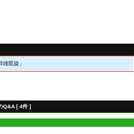
「群雄凱旋」
A [ 4件 ]