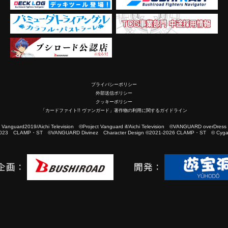
プライバシーポリシー
外部送信ポリシー
クッキーポリシー
「カードファイト!! ヴァンガード」著作物の利用に関するガイドライン
2019/Aichi Television ©Project Vanguard if/Aichi Television ©VANGUARD overDress
023 CLAMP・ST ©VANGUARD Divinez Character Design ©2021-2026 CLAMP・ST © Cygam